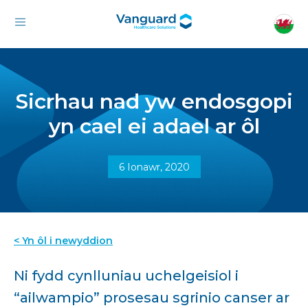
Sicrhau nad yw endosgopi
yn cael ei adael ar ôl
6 Ionawr, 2020
< Yn ôl i newyddion
Ni fydd cynlluniau uchelgeisiol i
“ailwampio” prosesau sgrinio canser ar