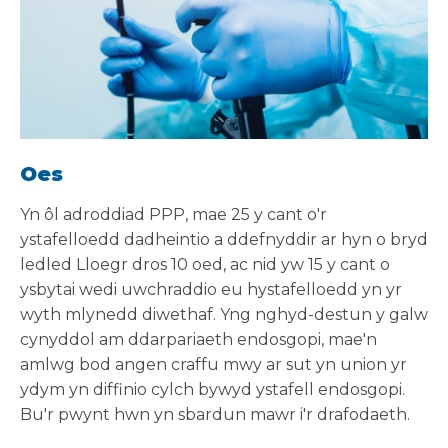
Oes
Yn ôl adroddiad PPP, mae 25 y cant o'r
ystafelloedd dadheintio a ddefnyddir ar hyn o bryd
ledled Lloegr dros 10 oed, ac nid yw 15 y cant o
ysbytai wedi uwchraddio eu hystafelloedd yn yr
wyth mlynedd diwethaf. Yng nghyd-destun y galw
cynyddol am ddarpariaeth endosgopi, mae'n
amlwg bod angen craffu mwy ar sut yn union yr
ydym yn diffinio cylch bywyd ystafell endosgopi.
Bu'r pwynt hwn yn sbardun mawr i'r drafodaeth.