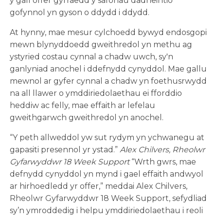
y gall offer gyrraedd y safonau dadheintio
gofynnol yn gyson o ddydd i ddydd.
At hynny, mae mesur cylchoedd bywyd endosgopi
mewn blynyddoedd gweithredol yn methu ag
ystyried costau cynnal a chadw uwch, sy'n
ganlyniad anochel i ddefnydd cynyddol. Mae gallu
mewnol ar gyfer cynnal a chadw yn foethusrwydd
na all llawer o ymddiriedolaethau ei fforddio
heddiw ac felly, mae effaith ar lefelau
gweithgarwch gweithredol yn anochel.
“Y peth allweddol yw sut rydym yn ychwanegu at
gapasiti presennol yr ystad.”
Alex Chilvers, Rheolwr
Gyfarwyddwr 18 Week Support
“Wrth gwrs, mae
defnydd cynyddol yn mynd i gael effaith andwyol
ar hirhoedledd yr offer,” meddai Alex Chilvers,
Rheolwr Gyfarwyddwr 18 Week Support, sefydliad
sy’n ymroddedig i helpu ymddiriedolaethau i reoli