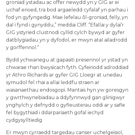
groniad ystadau ac offer newydd yn y GIG ar ei
uchaf erioed, tra bod argaeledd cyfalaf yn parhau i
fod yn gyfyngedig. Mae lefelau ôl-groniad, felly, yn
dal i fynd i gynyddu,” meddai Cliff. “Efallai y dylai’r
GIG ystyried clustnodi cyllid cylch bywyd ar gyfer
datblygiadau yn y dyfodol, er mwyn atal ailadrodd
y gorffennol.”
Bydd ychwanegu at gapasiti presennol yr ystad yn
chwarae rhan bwysicach fyth. Cyfeiriodd adroddiad
yr Athro Richards ar gyfer GIG Lloegr at unedau
symudol fel rhai a allai leddfu straen ar
wasanaethau endosgopi. Mantais hyn yw goresgyn
y gwrthwynebiadau a ddyfynnwyd gan glinigwyr
ynghylch y defnydd o gyfleusterau oddi ar y safle
fel bygythiad i ddarpariaeth gofal iechyd
cydgysylltiedig.
Er mwyn cyrraedd targedau canser uchelgeisiol,