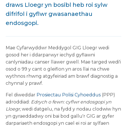
draws Lloegr yn bosibl heb roi sylw
difrifol i gyflwr gwasanaethau
endosgopi.
Mae Cyfarwyddwr Meddygol GIG Lloegr wedi
gosod her i ddarparwyr iechyd gyflawni
canlyniadau canser llawer gwell. Mae targed wedi'i
osod o 99 y cant o gleifion yn aros llai na chwe
wythnos rhwng atgyfeiriad am brawf diagnostig a
chynnal y prawf.
Fel diweddar
Prosiectau Polisi Cyhoeddus
(PPP)
adroddiad:
Edrych o fewn: cyflwr endosgopi yn
Lloegr,
wedi datgelu, na fydd y nodau clodwiw hyn
yn gyraeddadwy oni bai bod gallu'r GIG ar gyfer
darpariaeth endosgopi yn cael ei roi ar sylfaen