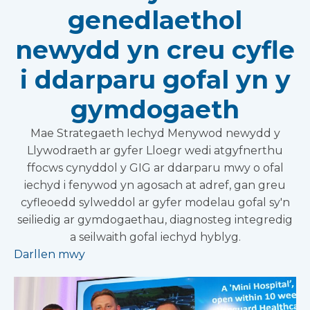
genedlaethol
newydd yn creu cyfle
i ddarparu gofal yn y
gymdogaeth
Mae Strategaeth Iechyd Menywod newydd y
Llywodraeth ar gyfer Lloegr wedi atgyfnerthu
ffocws cynyddol y GIG ar ddarparu mwy o ofal
iechyd i fenywod yn agosach at adref, gan greu
cyfleoedd sylweddol ar gyfer modelau gofal sy'n
seiliedig ar gymdogaethau, diagnosteg integredig
a seilwaith gofal iechyd hyblyg.
Darllen mwy