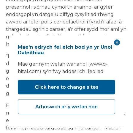
presennol i sicrhau cymorth ariannol ar gyfer
endosgopi yn datgelu diffyg cysylltiad rhwng
awydd ar lefel polisi cenedlaethol i fynd i’r afael â
thargedau sgrinio canser, a’r offer sydd mor aml yn
gallu bod yn hanfodol i gyrraedd y targedau
hynny.
Mae'n edrych fel eich bod yn yr Unol
Daleithiau
“Mewn ffordd debyg i LINAC ac ailosod offer
delweddu, yn aml mae yna fentrau ar lefel
Mae gennym wefan wahanol (www.q-
genedlaethol a chyllid ar gael i adnewyddu hen
bital.com) sy'n fwy addas i'ch lleoliad
offer a hen offer,” meddai Cliff, a awgrymodd y
dylid ymestyn y polisi hwn i gynnwys offer
Click here to change sites
gwasanaethau endosgopi.
Er gwaethaf darlun gwariant cyfalaf llai na chlir,
Arhoswch ar y wefan hon
mae opsiynau ar gael i ymddiriedolaethau i sicrhau
eu bod yn cynnal eu cyfleusterau endosgopi ac
felly'n cyrraedd targedau sgrinio canser. “Mae ôl-