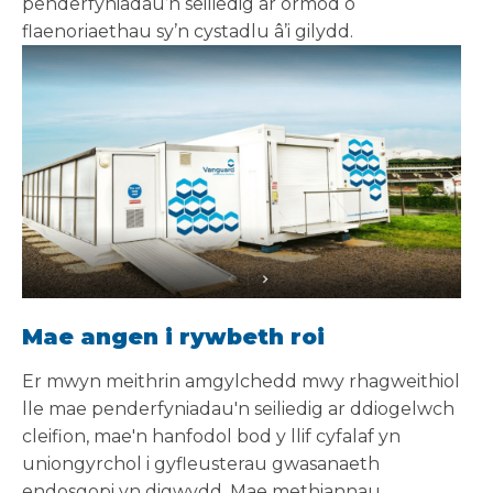
penderfyniadau’n seiliedig ar ormod o
flaenoriaethau sy’n cystadlu â’i gilydd.
Mae angen i rywbeth roi
Er mwyn meithrin amgylchedd mwy rhagweithiol
lle mae penderfyniadau'n seiliedig ar ddiogelwch
cleifion, mae'n hanfodol bod y llif cyfalaf yn
uniongyrchol i gyfleusterau gwasanaeth
endosgopi yn digwydd. Mae methiannau