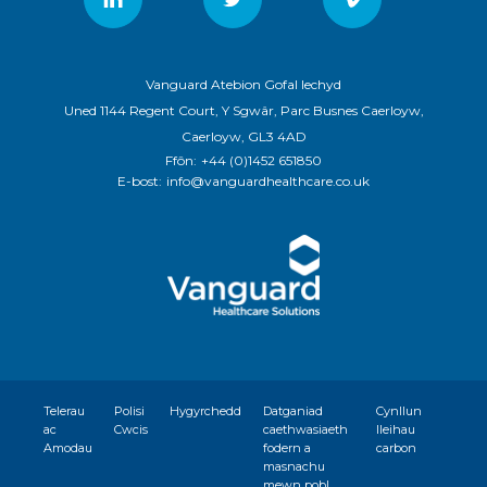
Vanguard Atebion Gofal Iechyd
Uned 1144 Regent Court, Y Sgwâr, Parc Busnes Caerloyw,
Caerloyw, GL3 4AD
Ffôn:
+44 (0)1452 651850
E-bost:
info@vanguardhealthcare.co.uk
Telerau
Polisi
Hygyrchedd
Datganiad
Cynllun
ac
Cwcis
caethwasiaeth
lleihau
Amodau
fodern a
carbon
masnachu
mewn pobl