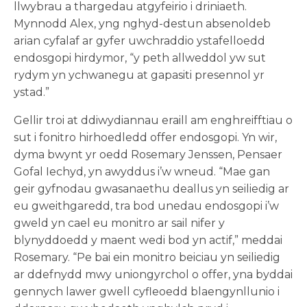
llwybrau a thargedau atgyfeirio i driniaeth.
Mynnodd Alex, yng nghyd-destun absenoldeb
arian cyfalaf ar gyfer uwchraddio ystafelloedd
endosgopi hirdymor, “y peth allweddol yw sut
rydym yn ychwanegu at gapasiti presennol yr
ystad.”
Gellir troi at ddiwydiannau eraill am enghreifftiau o
sut i fonitro hirhoedledd offer endosgopi. Yn wir,
dyma bwynt yr oedd Rosemary Jenssen, Pensaer
Gofal Iechyd, yn awyddus i’w wneud. “Mae gan
geir gyfnodau gwasanaethu deallus yn seiliedig ar
eu gweithgaredd, tra bod unedau endosgopi i’w
gweld yn cael eu monitro ar sail nifer y
blynyddoedd y maent wedi bod yn actif,” meddai
Rosemary. “Pe bai ein monitro beiciau yn seiliedig
ar ddefnydd mwy uniongyrchol o offer, yna byddai
gennych lawer gwell cyfleoedd blaengynllunio i