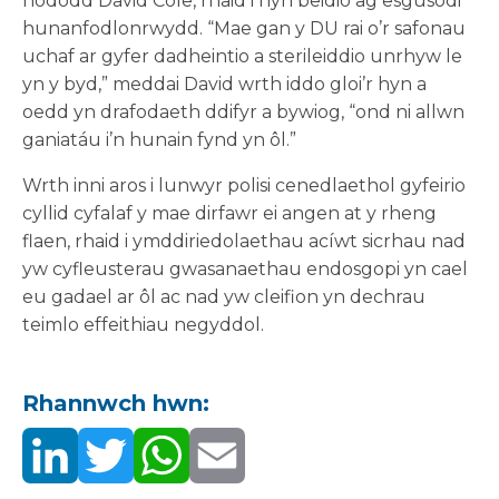
nododd David Cole, rhaid i hyn beidio ag esgusodi
hunanfodlonrwydd. “Mae gan y DU rai o’r safonau
uchaf ar gyfer dadheintio a sterileiddio unrhyw le
yn y byd,” meddai David wrth iddo gloi’r hyn a
oedd yn drafodaeth ddifyr a bywiog, “ond ni allwn
ganiatáu i’n hunain fynd yn ôl.”
Wrth inni aros i lunwyr polisi cenedlaethol gyfeirio
cyllid cyfalaf y mae dirfawr ei angen at y rheng
flaen, rhaid i ymddiriedolaethau acíwt sicrhau nad
yw cyfleusterau gwasanaethau endosgopi yn cael
eu gadael ar ôl ac nad yw cleifion yn dechrau
teimlo effeithiau negyddol.
Rhannwch hwn: