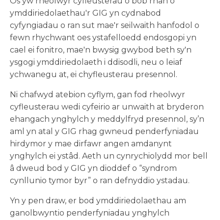
Os yw rheolwyr cyfleusterau o bob rhan o
ymddiriedolaethau'r GIG yn cydnabod
cyfyngiadau o ran sut mae'r seilwaith hanfodol o
fewn rhychwant oes ystafelloedd endosgopi yn
cael ei fonitro, mae'n bwysig gwybod beth sy'n
ysgogi ymddiriedolaeth i ddisodli, neu o leiaf
ychwanegu at, ei chyfleusterau presennol.
Ni chafwyd atebion cyflym, gan fod rheolwyr
cyfleusterau wedi cyfeirio ar unwaith at bryderon
ehangach ynghylch y meddylfryd presennol, sy’n
aml yn atal y GIG rhag gwneud penderfyniadau
hirdymor y mae dirfawr angen amdanynt
ynghylch ei ystâd. Aeth un cynrychiolydd mor bell
â dweud bod y GIG yn dioddef o “syndrom
cynllunio tymor byr” o ran defnyddio ystadau.
Yn y pen draw, er bod ymddiriedolaethau am
ganolbwyntio penderfyniadau ynghylch