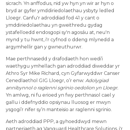
sicrach. Yn anffodus, nid yw hyn yn wir ar hyn o
bryd ar gyfer ymddiriedolaethau ysbyty ledled
Lloegr. Canfu'r adroddiad fod 41 y cant o
ymddiriedolaethau yn gweithredu gydag
ystafelloedd endosgopi sy'n agosáu at, neu'n
mynd y tu hwnt, i'r cyfnod o ddeng mlynedd a
argymhellir gan y gwneuthurwr.
Mae perthnasedd y drafodaeth hon wedi’i
waethygu ymhellach gan adroddiad diweddar yr
Athro Syr Mike Richard, cyn Gyfarwyddwr Canser
Cenedlaethol GIG Lloegr, o’r enw:
Adolygiad
annibynnol o raglenni sgrinio oedolion yn Lloegr.
Yn amlwg, ni fu erioed yn fwy perthnasol cael y
gallu i ddefnyddio opsiynau lluosog er mwyn
ysgogi’r nifer sy’n manteisio ar raglenni sgrinio.
Aeth adroddiad PPP, a gyhoeddwyd mewn
partneriaeth ag Vanguard Healthcare Solutions, i'r