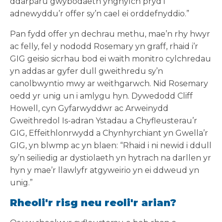
ddarparu gwybodaeth ynghylch pryd i
adnewyddu’r offer sy’n cael ei orddefnyddio.”
Pan fydd offer yn dechrau methu, mae’n rhy hwyr
ac felly, fel y nododd Rosemary yn graff, rhaid i’r
GIG geisio sicrhau bod ei waith monitro cylchredau
yn addas ar gyfer dull gweithredu sy’n
canolbwyntio mwy ar weithgarwch. Nid Rosemary
oedd yr unig un i amlygu hyn. Dywedodd Cliff
Howell, cyn Gyfarwyddwr ac Arweinydd
Gweithredol Is-adran Ystadau a Chyfleusterau’r
GIG, Effeithlonrwydd a Chynhyrchiant yn Gwella’r
GIG, yn blwmp ac yn blaen: “Rhaid i ni newid i ddull
sy’n seiliedig ar dystiolaeth yn hytrach na darllen yr
hyn y mae’r llawlyfr atgyweirio yn ei ddweud yn
unig.”
Rheoli'r risg neu reoli'r arian?