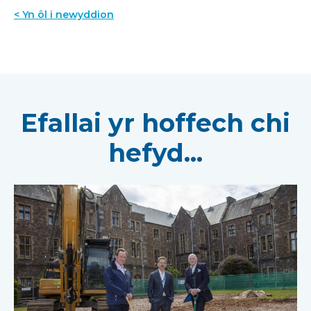
< Yn ôl i newyddion
Efallai yr hoffech chi
hefyd...