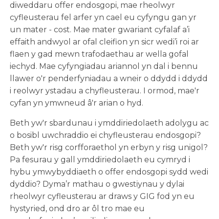
diweddaru offer endosgopi, mae rheolwyr
cyfleusterau fel arfer yn cael eu cyfyngu gan yr
un mater - cost. Mae mater gwariant cyfalaf a’i
effaith andwyol ar ofal cleifion yn sicr wedi’i roi ar
flaen y gad mewn trafodaethau ar wella gofal
iechyd. Mae cyfyngiadau ariannol yn dal i bennu
llawer o'r penderfyniadau a wneir o ddydd i ddydd
i reolwyr ystadau a chyfleusterau. I ormod, mae'r
cyfan yn ymwneud â'r arian o hyd.
Beth yw'r sbardunau i ymddiriedolaeth adolygu ac
o bosibl uwchraddio ei chyfleusterau endosgopi?
Beth yw'r risg corfforaethol yn erbyn y risg unigol?
Pa fesurau y gall ymddiriedolaeth eu cymryd i
hybu ymwybyddiaeth o offer endosgopi sydd wedi
dyddio? Dyma’r mathau o gwestiynau y dylai
rheolwyr cyfleusterau ar draws y GIG fod yn eu
hystyried, ond dro ar ôl tro mae eu