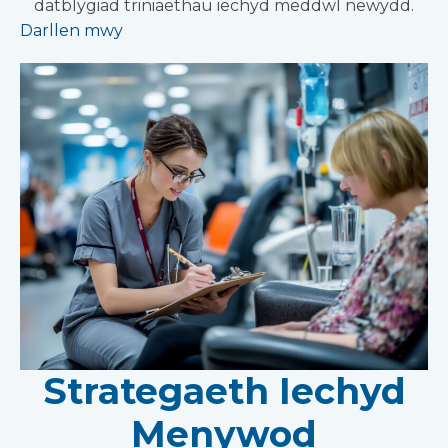
datblygiad triniaethau iechyd meddwl newydd.
Darllen mwy
Strategaeth Iechyd
Menywod