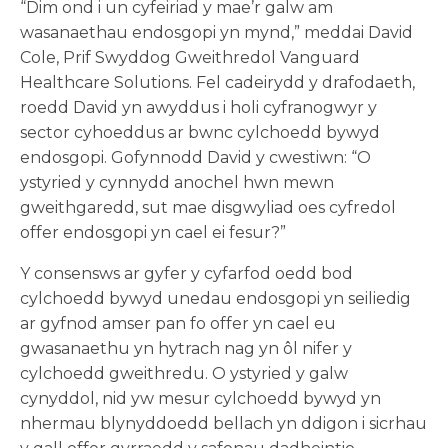
“Dim ond i un cyfeiriad y mae’r galw am
wasanaethau endosgopi yn mynd,” meddai David
Cole, Prif Swyddog Gweithredol Vanguard
Healthcare Solutions. Fel cadeirydd y drafodaeth,
roedd David yn awyddus i holi cyfranogwyr y
sector cyhoeddus ar bwnc cylchoedd bywyd
endosgopi. Gofynnodd David y cwestiwn: “O
ystyried y cynnydd anochel hwn mewn
gweithgaredd, sut mae disgwyliad oes cyfredol
offer endosgopi yn cael ei fesur?”
Y consensws ar gyfer y cyfarfod oedd bod
cylchoedd bywyd unedau endosgopi yn seiliedig
ar gyfnod amser pan fo offer yn cael eu
gwasanaethu yn hytrach nag yn ôl nifer y
cylchoedd gweithredu. O ystyried y galw
cynyddol, nid yw mesur cylchoedd bywyd yn
nhermau blynyddoedd bellach yn ddigon i sicrhau