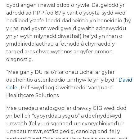
bydd angen i newid ddod o rywle. Datgelodd yr
adroddiad PPP fod 87 y cant o ysbytai sydd wedi
nodi bod ystafelloedd dadheintio yn heneiddio (hy
y rhai nad ydynt wedi gweld gwaith adnewyddu
yn yr wyth mlynedd diwethaf) hefyd yn rhan o
ymddiriedolaethau a fethodd â chyrraedd y
targed aros chwe wythnos ar gyfer profion
diagnostig.
“Mae gan y DU rai o’r safonau uchaf ar gyfer
dadheintio a sterileiddio unrhyw le yn y byd.”
David
Cole
, Prif Swyddog Gweithredol Vanguard
Healthcare Solutions
Mae unedau endosgopi ar draws y GIG wedi dod
yn bell o’r “cypyrddau ysgub” a ddefnyddiwyd
unwaith (fel y’u disgrifiodd un cynrychiolydd) i’r
unedau mawr, soffistigedig, canolog ond, fel y