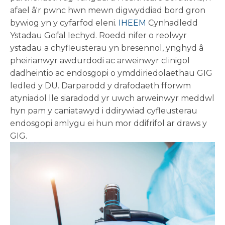
afael â'r pwnc hwn mewn digwyddiad bord gron
bywiog yn y cyfarfod eleni.
IHEEM
Cynhadledd
Ystadau Gofal Iechyd. Roedd nifer o reolwyr
ystadau a chyfleusterau yn bresennol, ynghyd â
pheirianwyr awdurdodi ac arweinwyr clinigol
dadheintio ac endosgopi o ymddiriedolaethau GIG
ledled y DU. Darparodd y drafodaeth fforwm
atyniadol lle siaradodd yr uwch arweinwyr meddwl
hyn pam y caniatawyd i ddirywiad cyfleusterau
endosgopi amlygu ei hun mor ddifrifol ar draws y
GIG.