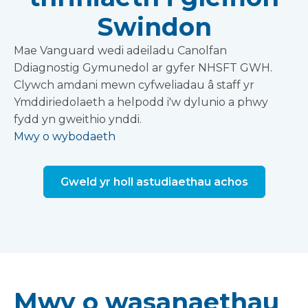
Swindon
Mae Vanguard wedi adeiladu Canolfan
Ddiagnostig Gymunedol ar gyfer NHSFT GWH.
Clywch amdani mewn cyfweliadau â staff yr
Ymddiriedolaeth a helpodd i'w dylunio a phwy
fydd yn gweithio ynddi.
Mwy o wybodaeth
Gweld yr holl astudiaethau achos
Mwy o wasanaethau