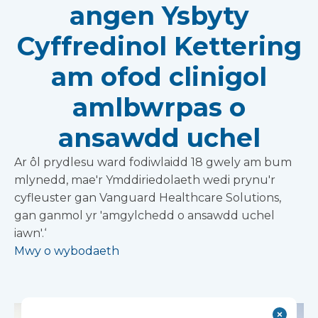
angen Ysbyty
Cyffredinol Kettering
am ofod clinigol
amlbwrpas o
ansawdd uchel
Ar ôl prydlesu ward fodiwlaidd 18 gwely am bum
mlynedd, mae'r Ymddiriedolaeth wedi prynu'r
cyfleuster gan Vanguard Healthcare Solutions,
gan ganmol yr 'amgylchedd o ansawdd uchel
iawn'.‘
Mwy o wybodaeth