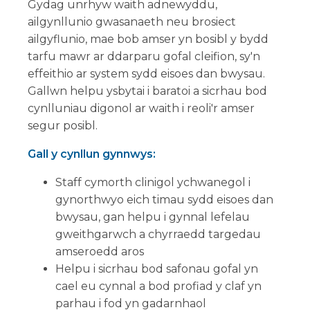
Gydag unrhyw waith adnewyddu,
ailgynllunio gwasanaeth neu brosiect
ailgyflunio, mae bob amser yn bosibl y bydd
tarfu mawr ar ddarparu gofal cleifion, sy'n
effeithio ar system sydd eisoes dan bwysau.
Gallwn helpu ysbytai i baratoi a sicrhau bod
cynlluniau digonol ar waith i reoli'r amser
segur posibl.
Gall y cynllun gynnwys:
Staff cymorth clinigol ychwanegol i
gynorthwyo eich timau sydd eisoes dan
bwysau, gan helpu i gynnal lefelau
gweithgarwch a chyrraedd targedau
amseroedd aros
Helpu i sicrhau bod safonau gofal yn
cael eu cynnal a bod profiad y claf yn
parhau i fod yn gadarnhaol