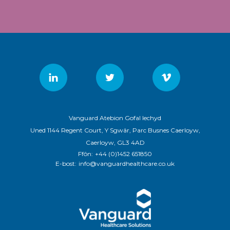
Vanguard Atebion Gofal Iechyd
Uned 1144 Regent Court, Y Sgwâr, Parc Busnes Caerloyw,
Caerloyw, GL3 4AD
Ffôn:
+44 (0)1452 651850
E-bost:
info@vanguardhealthcare.co.uk