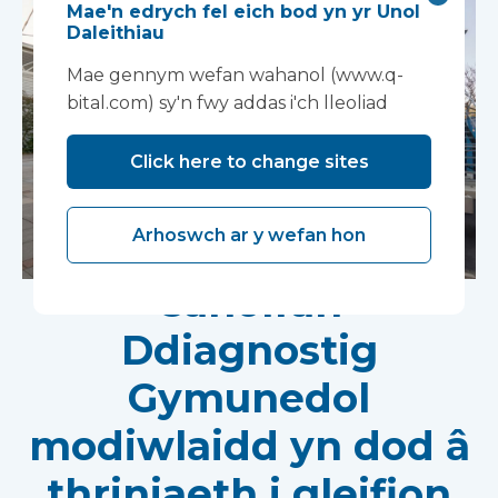
Mae'n edrych fel eich bod yn yr Unol
Daleithiau
Mae gennym wefan wahanol (www.q-
bital.com) sy'n fwy addas i'ch lleoliad
Click here to change sites
Arhoswch ar y wefan hon
Canolfan
Ddiagnostig
Gymunedol
modiwlaidd yn dod â
thriniaeth i gleifion