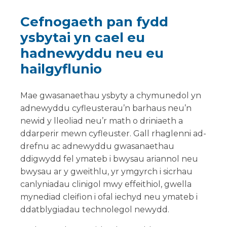
Cefnogaeth pan fydd
ysbytai yn cael eu
hadnewyddu neu eu
hailgyflunio
Mae gwasanaethau ysbyty a chymunedol yn
adnewyddu cyfleusterau’n barhaus neu’n
newid y lleoliad neu’r math o driniaeth a
ddarperir mewn cyfleuster. Gall rhaglenni ad-
drefnu ac adnewyddu gwasanaethau
ddigwydd fel ymateb i bwysau ariannol neu
bwysau ar y gweithlu, yr ymgyrch i sicrhau
canlyniadau clinigol mwy effeithiol, gwella
mynediad cleifion i ofal iechyd neu ymateb i
ddatblygiadau technolegol newydd.