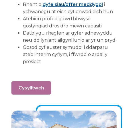
Rhent o
dyfeisiau/offer meddygol
i
ychwanegu at eich cyflenwad eich hun
Atebion profedig i wrthbwyso
gostyngiad dros dro mewn capasiti
Datblygu rhaglen ar gyfer adnewyddu
neu ddilyniant ailgynllunio ar yr un pryd
Gosod cyfleuster symudol i ddarparu
ateb interim cyflym, i ffwrdd o ardal y
prosiect
Cysylltwch