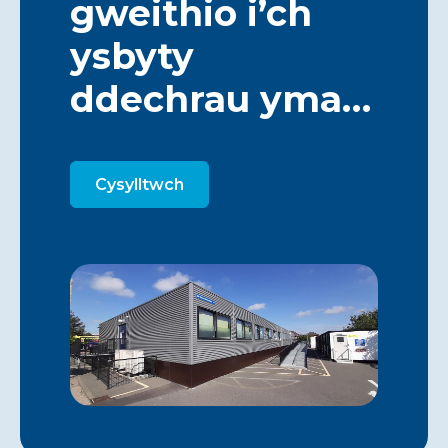
gweithio i’ch
ysbyty
ddechrau yma…
Cysylltwch