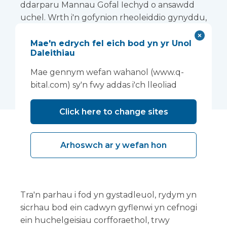
ddarparu Mannau Gofal Iechyd o ansawdd
uchel. Wrth i'n gofynion rheoleiddio gynyddu,
rydym am gadw'r cyflenwyr hynny sy'n
cyflawni i'n safonau fel y gallwn barhau i
Mae'n edrych fel eich bod yn yr Unol
Daleithiau
adeiladu ar ein llwyddiant hyd yma.
Mae gennym wefan wahanol (www.q-
bital.com) sy'n fwy addas i'ch lleoliad
Click here to change sites
Arhoswch ar y wefan hon
Dulliau modern o adeiladu
ac arloesi
Tra'n parhau i fod yn gystadleuol, rydym yn
sicrhau bod ein cadwyn gyflenwi yn cefnogi
ein huchelgeisiau corfforaethol, trwy