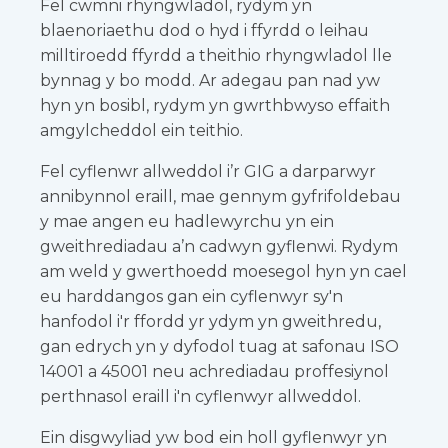
Fel cwmni rhyngwladol, rydym yn
blaenoriaethu dod o hyd i ffyrdd o leihau
milltiroedd ffyrdd a theithio rhyngwladol lle
bynnag y bo modd. Ar adegau pan nad yw
hyn yn bosibl, rydym yn gwrthbwyso effaith
amgylcheddol ein teithio.
Fel cyflenwr allweddol i’r GIG a darparwyr
annibynnol eraill, mae gennym gyfrifoldebau
y mae angen eu hadlewyrchu yn ein
gweithrediadau a’n cadwyn gyflenwi. Rydym
am weld y gwerthoedd moesegol hyn yn cael
eu harddangos gan ein cyflenwyr sy'n
hanfodol i'r ffordd yr ydym yn gweithredu,
gan edrych yn y dyfodol tuag at safonau ISO
14001 a 45001 neu achrediadau proffesiynol
perthnasol eraill i'n cyflenwyr allweddol.
Ein disgwyliad yw bod ein holl gyflenwyr yn