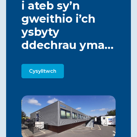
i ateb sy’n
gweithio i’ch
ysbyty
ddechrau yma…
Cysylltwch