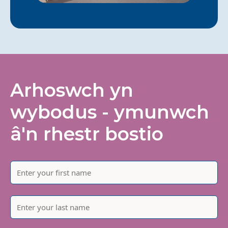
Arhoswch yn
wybodus - ymunwch
â'n rhestr bostio