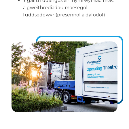
Y gallu i ddangos ein hymrwymiad i ESG
a gweithrediadau moesegol i
fuddsoddwyr (presennol a dyfodol)