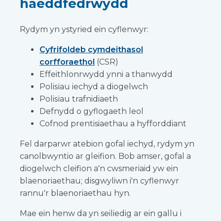
haeddfedrwydd
Rydym yn ystyried ein cyflenwyr:
Cyfrifoldeb cymdeithasol
corfforaethol
(CSR)
Effeithlonrwydd ynni a thanwydd
Polisïau iechyd a diogelwch
Polisïau trafnidiaeth
Defnydd o gyflogaeth leol
Cofnod prentisiaethau a hyfforddiant
Fel darparwr atebion gofal iechyd, rydym yn
canolbwyntio ar gleifion. Bob amser, gofal a
diogelwch cleifion a'n cwsmeriaid yw ein
blaenoriaethau; disgwyliwn i'n cyflenwyr
rannu'r blaenoriaethau hyn.
Mae ein henw da yn seiliedig ar ein gallu i