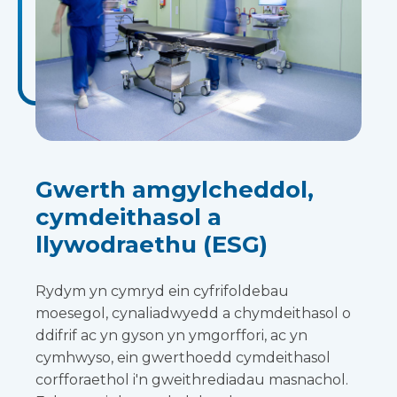
Gwerth amgylcheddol,
cymdeithasol a
llywodraethu (ESG)
Rydym yn cymryd ein cyfrifoldebau
moesegol, cynaliadwyedd a chymdeithasol o
ddifrif ac yn gyson yn ymgorffori, ac yn
cymhwyso, ein gwerthoedd cymdeithasol
corfforaethol i'n gweithrediadau masnachol.