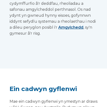
cydymffurfio â'r deddfau, rheoliadau a
safonau amgylcheddol perthnasol. Os nad
ydynt yn gwneud hynny eisoes, gofynnwn
iddynt sefydlu systemau a rheolaethau i nodi
a dileu peryglon posibl i'r
Amgylchedd
, sy'n
gymesur â'r risg.
Ein cadwyn gyflenwi
Mae ein cadwyn gyflenwi yn ymestyn ar draws