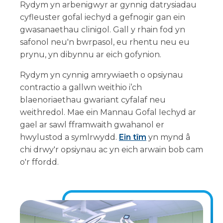
Rydym yn arbenigwyr ar gynnig datrysiadau
cyfleuster gofal iechyd a gefnogir gan ein
gwasanaethau clinigol. Gall y rhain fod yn
safonol neu'n bwrpasol, eu rhentu neu eu
prynu, yn dibynnu ar eich gofynion.
Rydym yn cynnig amrywiaeth o opsiynau
contractio a gallwn weithio i’ch
blaenoriaethau gwariant cyfalaf neu
weithredol. Mae ein Mannau Gofal Iechyd ar
gael ar sawl fframwaith gwahanol er
hwylustod a symlrwydd.
Ein tîm
yn mynd â
chi drwy'r opsiynau ac yn eich arwain bob cam
o'r ffordd.