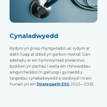
Cynaladwyedd
Rydym yn grŵp rhyngwladol, ac rydym ar
daith tuag at ddod yn garbon niwtral. Gan
adeiladu ar ein hymrwymiad presennol,
byddwn yn parhau i wella ein rhinweddau
amgylcheddol i'n galluogi i gyrraedd y
targedau cynaliadwyedd a osodwyd i ni ein
hunain yn ein
Strategaeth ESG
2022—2035.