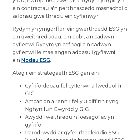
y DU, Ewrop, neu Awstralia. Rydym yn glir yn
ein contractau a'n perthnasoedd masnachol o
safonau gweithredu ein cyflenwyr.
Rydym yn ymgorffori ein gwerthoedd ESG yn
ein gweithrediadau, ein pobl, a'n cadwyn
gyflenwi. Rydym yn cefnogi ein cadwyn
gyflenwi lle mae angen addasu i gyflawni
ein
Nodau ESG
.
Ategir ein strategaeth ESG gan ein:
Cyfrifoldebau fel cyflenwr allweddol i'r
GIG
Amcanion a rennir fel y'u diffinnir yng
Nghynllun Gwyrdd y GIG
Awydd i weithredu'n foesegol ac yn
gyfrifol
Parodrwydd ar gyfer rheoleiddio ESG