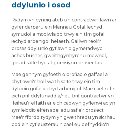
ddylunio i osod
Rydym yn cynnig ateb un contractwr llawn ar
gyfer darparu ein Mannau Gofal Iechyd
symudol a modiwlaidd trwy ein tîm gofal
iechyd arbenigol helaeth. Gallwn reoli'r
broses ddylunio gyflawn o gymeradwyo
achos busnes, gweithgynhyrchu mewnol,
gosod safle hyd at gomisiynu prosiectau.
Mae gennym gyfoeth o brofiad o gaffael a
chyflawni'r holl waith safle trwy ein tîm
dylunio gofal iechyd arbenigol. Mae cael ni fel
eich prif ddylunydd a/neu brif gontractwr yn
lleihau'r effaith ar eich cadwyn gyflenwi ac yn
symleiddio elfen adeiladu safle'r prosiect.
Mae'r ffordd rydym yn gweithredu yn sicrhau
bod ein cyfleusterau'n cael eu defnyddio'n