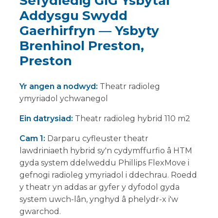
Sefydledig GIG Ysbytai
Addysgu Swydd
Gaerhirfryn — Ysbyty
Brenhinol Preston,
Preston
Yr angen a nodwyd:
Theatr radioleg
ymyriadol ychwanegol
Ein datrysiad:
Theatr radioleg hybrid 110 m2
Cam 1:
Darparu cyfleuster theatr
lawdriniaeth hybrid sy'n cydymffurfio â HTM
gyda system ddelweddu Phillips FlexMove i
gefnogi radioleg ymyriadol i ddechrau. Roedd
y theatr yn addas ar gyfer y dyfodol gyda
system uwch-lân, ynghyd â phelydr-x i'w
gwarchod.