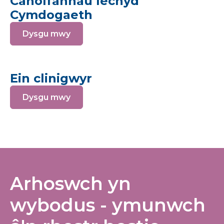
Canolfannau Iechyd
Cymdogaeth
Dysgu mwy
Ein clinigwyr
Dysgu mwy
Arhoswch yn
wybodus - ymunwch