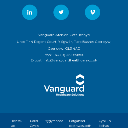
Vanguard Atebion Gofal Iechyd
Uned 1144 Regent Court, Y Sgwâr, Parc Busnes Caerloyw,
Caerloyw, GL3 4AD
Ffôn:
+44 (0)1452 651850
E-bost:
info@vanguardhealthcare.co.uk
Telerau
Polisi
Hygyrchedd
Datganiad
Cynllun
ac
Cwcis
caethwasiaeth
lleihau