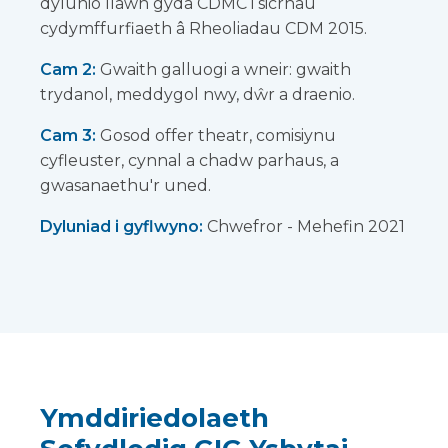
dylunio llawn gyda CDMC i sicrhau
cydymffurfiaeth â Rheoliadau CDM 2015.
Cam 2:
Gwaith galluogi a wneir: gwaith
trydanol, meddygol nwy, dŵr a draenio.
Cam 3:
Gosod offer theatr, comisiynu
cyfleuster, cynnal a chadw parhaus, a
gwasanaethu'r uned.
Dyluniad i gyflwyno:
Chwefror - Mehefin 2021
Ymddiriedolaeth