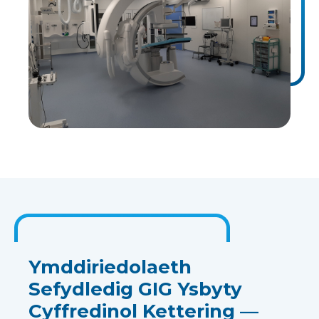
Ymddiriedolaeth
Sefydledig GIG Ysbyty
Cyffredinol Kettering —