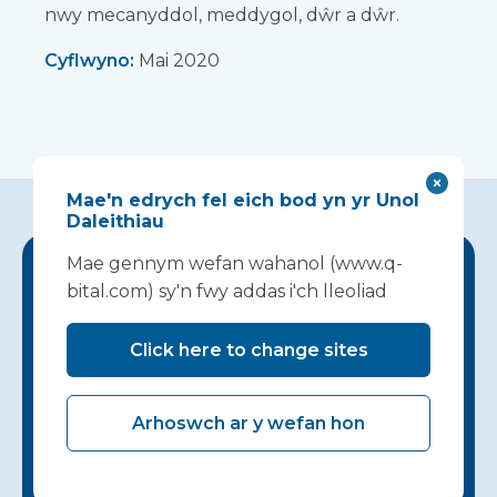
nwy mecanyddol, meddygol, dŵr a dŵr.
Cyflwyno:
Mai 2020
Mae'n edrych fel eich bod yn yr Unol
Daleithiau
Mae gennym wefan wahanol (www.q-
bital.com) sy'n fwy addas i'ch lleoliad
Mae dod o hyd i
ateb sy'n
Click here to change sites
gweithio i'ch
Arhoswch ar y wefan hon
ysbyty yn