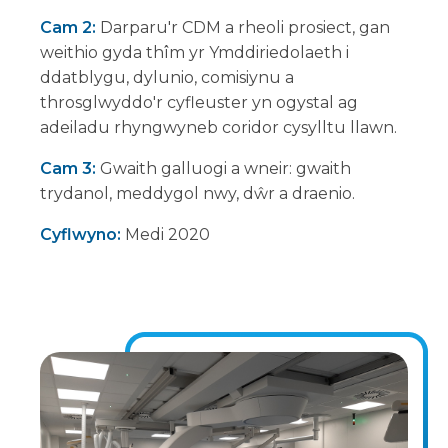
Cam 2:
Darparu'r CDM a rheoli prosiect, gan
weithio gyda thîm yr Ymddiriedolaeth i
ddatblygu, dylunio, comisiynu a
throsglwyddo'r cyfleuster yn ogystal ag
adeiladu rhyngwyneb coridor cysylltu llawn.
Cam 3:
Gwaith galluogi a wneir: gwaith
trydanol, meddygol nwy, dŵr a draenio.
Cyflwyno:
Medi 2020