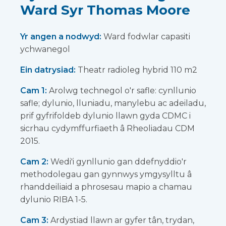
Ward Syr Thomas Moore
Yr angen a nodwyd:
Ward fodwlar capasiti
ychwanegol
Ein datrysiad:
Theatr radioleg hybrid 110 m2
Cam 1:
Arolwg technegol o'r safle: cynllunio
safle; dylunio, lluniadu, manylebu ac adeiladu,
prif gyfrifoldeb dylunio llawn gyda CDMC i
sicrhau cydymffurfiaeth â Rheoliadau CDM
2015.
Cam 2:
Wedi'i gynllunio gan ddefnyddio'r
methodolegau gan gynnwys ymgysylltu â
rhanddeiliaid a phrosesau mapio a chamau
dylunio RIBA 1-5.
Cam 3:
Ardystiad llawn ar gyfer tân, trydan,