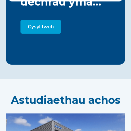
dechrau yma…
Cysylltwch
Astudiaethau achos