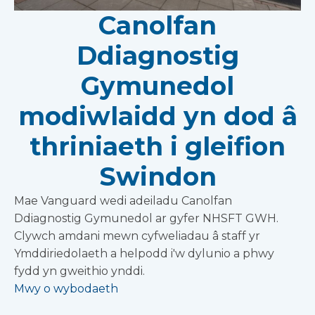
Canolfan
Ddiagnostig
Gymunedol
modiwlaidd yn dod â
thriniaeth i gleifion
Swindon
Mae Vanguard wedi adeiladu Canolfan
Ddiagnostig Gymunedol ar gyfer NHSFT GWH.
Clywch amdani mewn cyfweliadau â staff yr
Ymddiriedolaeth a helpodd i'w dylunio a phwy
fydd yn gweithio ynddi.
Mwy o wybodaeth