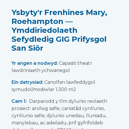
Ysbyty'r Frenhines Mary,
Roehampton —
Ymddiriedolaeth
Sefydledig GIG Prifysgol
San Siôr
Yr angen a nodwyd:
Capasiti theatr
lawdriniaeth ychwanegol
Ein datrysiad:
Canolfan lawfeddygol
symudol/modiwlar 1,300 m2
Cam 1:
Darparodd y tîm dylunio reolaeth
prosiect: arolwg safle, caniatâd cynllunio,
cynllunio safle, dylunio unedau, lluniadu,
manylebau, ac adeiladu, prif gyfrifoldeb