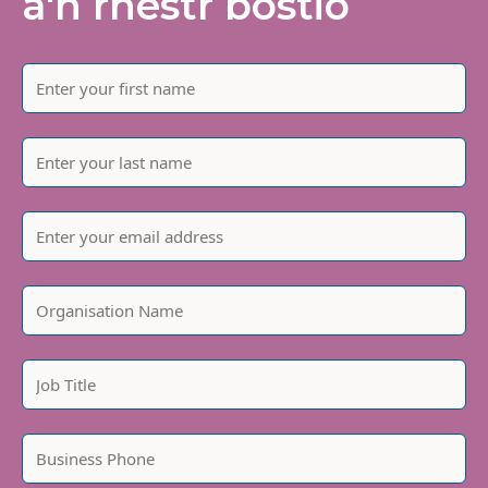
â'n rhestr bostio