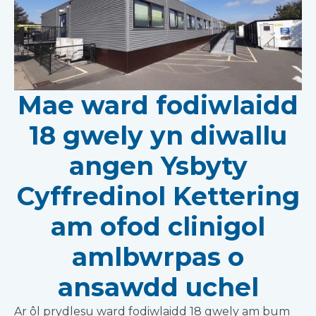
Mae ward fodiwlaidd
18 gwely yn diwallu
angen Ysbyty
Cyffredinol Kettering
am ofod clinigol
amlbwrpas o
ansawdd uchel
Ar ôl prydlesu ward fodiwlaidd 18 gwely am bum