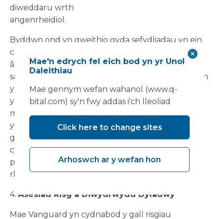
diweddaru wrth
angenrheidiol.
Byddwn ond yn gweithio gyda sefydliadau yn ein
cadwyn gyflenwi sydd ag ymrwymiadau yn unol
Mae'n edrych fel eich bod yn yr Unol
â'r
Daleithiau
safonau'r Grŵp a gallant roi sicrwydd nad ydynt yn
ymwneud â chaethwasiaeth fodern, nac
Mae gennym wefan wahanol (www.q-
ymddygiad dynol
bital.com) sy'n fwy addas i'ch lleoliad
masnachu. Er mai cyfrifoldeb y sefydliadau hynny
yw gweithredu eu polisïau eu hunain a
Click here to change sites
gweithdrefnau, rydym yn monitro
cydymffurfiaeth drwy ymsefydlu cyflenwyr,
Arhoswch ar y wefan hon
prosesau cyn-gymhwyso,
rheoli contractau a rheolaethau llywodraethu.
4.
Asesiad Risg a Diwydrwydd Dyladwy
Mae Vanguard yn cydnabod y gall risgiau