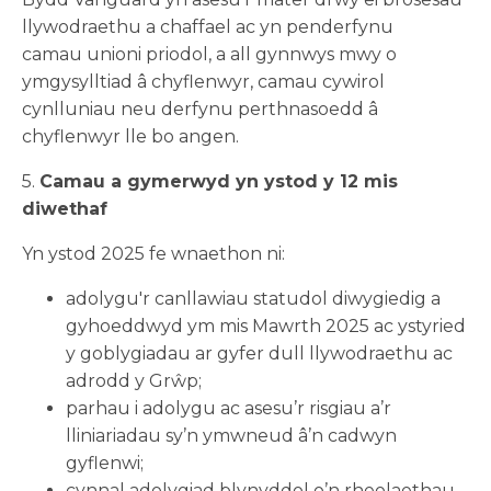
llywodraethu a chaffael ac yn penderfynu
camau unioni priodol, a all gynnwys mwy o
ymgysylltiad â chyflenwyr, camau cywirol
cynlluniau neu derfynu perthnasoedd â
chyflenwyr lle bo angen.
5.
Camau a gymerwyd yn ystod y 12 mis
diwethaf
Yn ystod 2025 fe wnaethon ni:
adolygu'r canllawiau statudol diwygiedig a
gyhoeddwyd ym mis Mawrth 2025 ac ystyried
y goblygiadau ar gyfer dull llywodraethu ac
adrodd y Grŵp;
parhau i adolygu ac asesu’r risgiau a’r
lliniariadau sy’n ymwneud â’n cadwyn
gyflenwi;
cynnal adolygiad blynyddol o’n rheolaethau