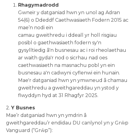
Rhagymadrodd
Gwneir y datganiad hwn yn unol ag Adran
54(6) o Ddeddf Caethwasiaeth Fodern 2015 ac
mae’n nodi ein
camau gweithredu i ddeall yr holl risgiau
posibl o gaethwasiaeth fodern sy'n
gysylltiedig â'n busnesau ac i roi rheolaethau
ar waith gyda'r nod o sicrhau nad oes
caethwasiaeth na masnachu pobl yn ein
busnesau a'n cadwyni cyflenwi ein hunain.
Mae'r datganiad hwn yn ymwneud â chamau
gweithredu a gweithgareddau yn ystod y
flwyddyn hyd at 31 Rhagfyr 2025.
2.
Y Busnes
Mae’r datganiad hwn yn ymdrin â
gweithgareddau’r endidau DU canlynol yn y Grŵp
Vanguard (“Grŵp”):