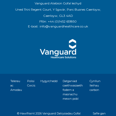
Vanguard Atebion Gofal Iechyd
Uned 1144 Regent Court, Y Sgwâr, Parc Busnes Caerloyw,
Caerloyw, GL3 4AD
Ffôn:
+44 (0)1452 651850
E-bost:
info@vanguardhealthcare.co.uk
Telerau
Polisi
Hygyrchedd
Datganiad
Cynllun
ac
Cwcis
caethwasiaeth
lleihau
Amodau
fodern a
carbon
masnachu
mewn pobl
© Hawlfraint
2026 Vanguard Datrysiadau Gofal
Safle gan