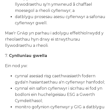
llywodraethu sy'n ymwneud â chaffael
moesegol a rheoli cyflenwyr; a
datblygu prosesau asesu cyflenwyr a safonau
cyflenwyr gwell.
Mae'r Grŵp yn parhau i adolygu effeithiolrwydd y
rheolaethau hyn drwy ei strwythurau
llywodraethu a rheoli.
7.
Cynlluniau gwella
Ein nod yw:
cynnal asesiad risg caethwasiaeth fodern
gyda'n hasiantaethau a'n cyflenwyr hanfodol;
cynnal ein safon cyflenwyr i sicrhau ei fod yn
bodloni ein huchelgeisiau ESG a Gwerth
Cymdeithasol;
monitro gofynion cyflenwyr y GIG a datblygu