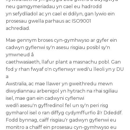
neu gamgymeriadau yn cael eu hadrodd
yn sefydliadol ac yn cael ei ddilyn, gan lywio ein
prosesau gwella parhaus ac ISO9001
achrediad.
Mae gennym broses cyn-gymhwyso ar gyfer ein
cadwyn gyflenwi sy'n asesu risgiau posibl sy'n
ymwneud â
caethwasiaeth, llafur plant a masnachu pobl. Gan
fod y rhan fwyaf o'n cyflenwyr wedi'u lleoli yn y DU
a
Awstralia, ac mae llawer yn gweithredu mewn
diwydiannau arbenigol yn hytrach na rhai sgiliau
isel, mae gan ein cadwyni cyflenwi
wedi'i asesu'n gyffredinol fel un sy'n peri risg
gymharol isel o ran diffyg cydymffurfio â'r Ddeddf.
Fodd bynnag, caiff risgiau'r gadwyn gyflenwi eu
monitro a chaiff ein prosesau cyn-gymhwyso eu