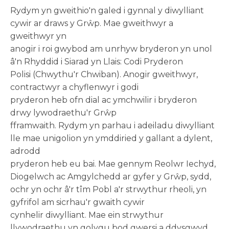
Rydym yn gweithio'n galed i gynnal y diwylliant
cywir ar draws y Grŵp. Mae gweithwyr a
gweithwyr yn
anogir i roi gwybod am unrhyw bryderon yn unol
â'n Rhyddid i Siarad yn Llais: Codi Pryderon
Polisi (Chwythu'r Chwiban). Anogir gweithwyr,
contractwyr a chyflenwyr i godi
pryderon heb ofn dial ac ymchwilir i bryderon
drwy lywodraethu'r Grŵp
fframwaith. Rydym yn parhau i adeiladu diwylliant
lle mae unigolion yn ymddiried y gallant a dylent,
adrodd
pryderon heb eu bai. Mae gennym Reolwr Iechyd,
Diogelwch ac Amgylchedd ar gyfer y Grŵp, sydd,
ochr yn ochr â'r tîm Pobl a'r strwythur rheoli, yn
gyfrifol am sicrhau'r gwaith cywir
cynhelir diwylliant. Mae ein strwythur
llywodraethu yn golygu bod gwersi a ddysgwyd