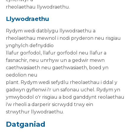
rheolaethau llywodraethu.
Llywodraethu
Rydym wedi datblygu llywodraethu a
rheolaethau mewnol i nodi pryderon neu risgiau
ynghylch defnyddio
llafur gorfodol, llafur gorfodol neu llafur a
fasnachir, neu unrhyw un a gedwir mewn
caethwasiaeth neu gaethwasiaeth, boed yn
oedolion neu
plant. Rydym wedi sefydlu rheolaethau i ddal y
gadwyn gyflenwi i'r un safonau uchel. Rydym yn
ymwybodol o'r risgiau a bod ganddynt reolaethau
i'w rheoli a darperir sicrwydd trwy ein
strwythur llywodraethu.
Datganiad