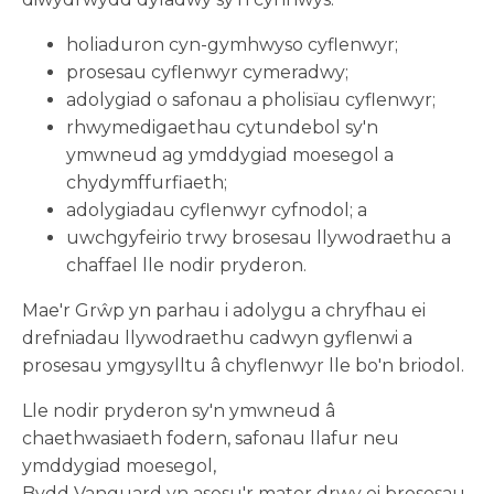
holiaduron cyn-gymhwyso cyflenwyr;
prosesau cyflenwyr cymeradwy;
adolygiad o safonau a pholisïau cyflenwyr;
rhwymedigaethau cytundebol sy'n
ymwneud ag ymddygiad moesegol a
chydymffurfiaeth;
adolygiadau cyflenwyr cyfnodol; a
uwchgyfeirio trwy brosesau llywodraethu a
chaffael lle nodir pryderon.
Mae'r Grŵp yn parhau i adolygu a chryfhau ei
drefniadau llywodraethu cadwyn gyflenwi a
prosesau ymgysylltu â chyflenwyr lle bo'n briodol.
Lle nodir pryderon sy'n ymwneud â
chaethwasiaeth fodern, safonau llafur neu
ymddygiad moesegol,
Bydd Vanguard yn asesu'r mater drwy ei brosesau