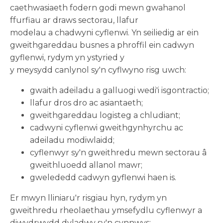
caethwasiaeth fodern godi mewn gwahanol
ffurfiau ar draws sectorau, llafur
modelau a chadwyni cyflenwi. Yn seiliedig ar ein
gweithgareddau busnes a phroffil ein cadwyn
gyflenwi, rydym yn ystyried y
y meysydd canlynol sy'n cyflwyno risg uwch:
gwaith adeiladu a galluogi wedi'i isgontractio;
llafur dros dro ac asiantaeth;
gweithgareddau logisteg a chludiant;
cadwyni cyflenwi gweithgynhyrchu ac
adeiladu modiwlaidd;
cyflenwyr sy'n gweithredu mewn sectorau â
gweithluoedd allanol mawr;
gwelededd cadwyn gyflenwi haen is.
Er mwyn lliniaru'r risgiau hyn, rydym yn
gweithredu rheolaethau ymsefydlu cyflenwyr a
diwydrwydd dyladwy sy'n cynnwys: