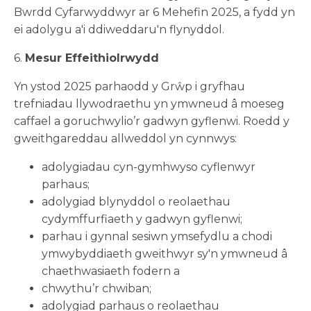
Bwrdd Cyfarwyddwyr ar 6 Mehefin 2025, a fydd yn
ei adolygu a'i ddiweddaru'n flynyddol.
6.
Mesur Effeithiolrwydd
Yn ystod 2025 parhaodd y Grŵp i gryfhau
trefniadau llywodraethu yn ymwneud â moeseg
caffael a goruchwylio’r gadwyn gyflenwi. Roedd y
gweithgareddau allweddol yn cynnwys:
adolygiadau cyn-gymhwyso cyflenwyr
parhaus;
adolygiad blynyddol o reolaethau
cydymffurfiaeth y gadwyn gyflenwi;
parhau i gynnal sesiwn ymsefydlu a chodi
ymwybyddiaeth gweithwyr sy'n ymwneud â
chaethwasiaeth fodern a
chwythu’r chwiban;
adolygiad parhaus o reolaethau