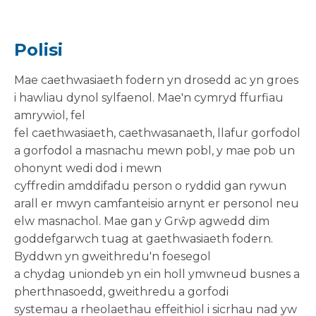
Polisi
Mae caethwasiaeth fodern yn drosedd ac yn groes
i hawliau dynol sylfaenol. Mae'n cymryd ffurfiau
amrywiol, fel
fel caethwasiaeth, caethwasanaeth, llafur gorfodol
a gorfodol a masnachu mewn pobl, y mae pob un
ohonynt wedi dod i mewn
cyffredin amddifadu person o ryddid gan rywun
arall er mwyn camfanteisio arnynt er personol neu
elw masnachol. Mae gan y Grŵp agwedd dim
goddefgarwch tuag at gaethwasiaeth fodern.
Byddwn yn gweithredu'n foesegol
a chydag uniondeb yn ein holl ymwneud busnes a
pherthnasoedd, gweithredu a gorfodi
systemau a rheolaethau effeithiol i sicrhau nad yw