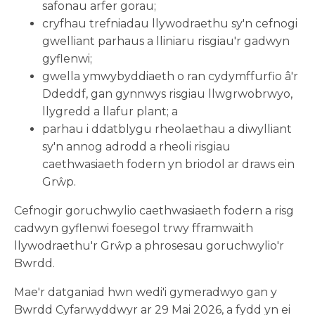
safonau arfer gorau;
cryfhau trefniadau llywodraethu sy'n cefnogi
gwelliant parhaus a lliniaru risgiau'r gadwyn
gyflenwi;
gwella ymwybyddiaeth o ran cydymffurfio â'r
Ddeddf, gan gynnwys risgiau llwgrwobrwyo,
llygredd a llafur plant; a
parhau i ddatblygu rheolaethau a diwylliant
sy'n annog adrodd a rheoli risgiau
caethwasiaeth fodern yn briodol ar draws ein
Grŵp.
Cefnogir goruchwylio caethwasiaeth fodern a risg
cadwyn gyflenwi foesegol trwy fframwaith
llywodraethu'r Grŵp a phrosesau goruchwylio'r
Bwrdd.
Mae'r datganiad hwn wedi'i gymeradwyo gan y
Bwrdd Cyfarwyddwyr ar 29 Mai 2026, a fydd yn ei