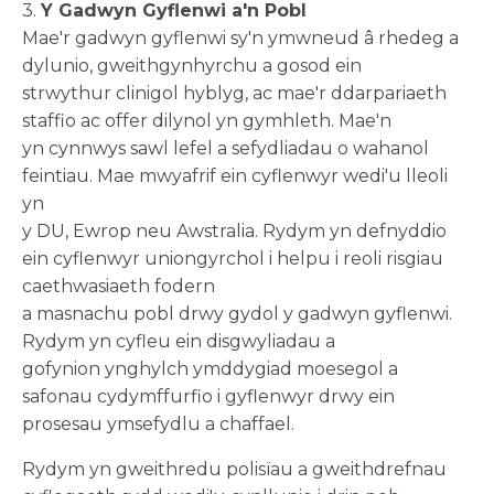
3.
Y Gadwyn Gyflenwi a'n Pobl
Mae'r gadwyn gyflenwi sy'n ymwneud â rhedeg a
dylunio, gweithgynhyrchu a gosod ein
strwythur clinigol hyblyg, ac mae'r ddarpariaeth
staffio ac offer dilynol yn gymhleth. Mae'n
yn cynnwys sawl lefel a sefydliadau o wahanol
feintiau. Mae mwyafrif ein cyflenwyr wedi'u lleoli
yn
y DU, Ewrop neu Awstralia. Rydym yn defnyddio
ein cyflenwyr uniongyrchol i helpu i reoli risgiau
caethwasiaeth fodern
a masnachu pobl drwy gydol y gadwyn gyflenwi.
Rydym yn cyfleu ein disgwyliadau a
gofynion ynghylch ymddygiad moesegol a
safonau cydymffurfio i gyflenwyr drwy ein
prosesau ymsefydlu a chaffael.
Rydym yn gweithredu polisïau a gweithdrefnau