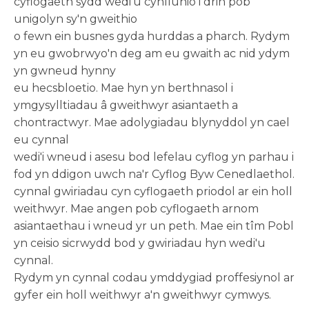
cyflogaeth sydd wedi'u cynllunio i drin pob
unigolyn sy'n gweithio
o fewn ein busnes gyda hurddas a pharch. Rydym
yn eu gwobrwyo'n deg am eu gwaith ac nid ydym
yn gwneud hynny
eu hecsbloetio. Mae hyn yn berthnasol i
ymgysylltiadau â gweithwyr asiantaeth a
chontractwyr. Mae adolygiadau blynyddol yn cael
eu cynnal
wedi'i wneud i asesu bod lefelau cyflog yn parhau i
fod yn ddigon uwch na'r Cyflog Byw Cenedlaethol.
cynnal gwiriadau cyn cyflogaeth priodol ar ein holl
weithwyr. Mae angen pob cyflogaeth arnom
asiantaethau i wneud yr un peth. Mae ein tîm Pobl
yn ceisio sicrwydd bod y gwiriadau hyn wedi'u
cynnal.
Rydym yn cynnal codau ymddygiad proffesiynol ar
gyfer ein holl weithwyr a'n gweithwyr cymwys.