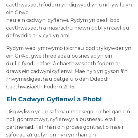
caethwasiaeth fodern yn digwydd yn unrhyw le yn
ein Grŵp
neu ein cadwyni cyflenwi. Rydym yn deall bod
caethwasiaeth a masnachu mewn pobl yn cael eu
defnyddio ar y cyd yn aml.
Rydym wedi ymrwymo i sicrhau bod tryloywder yn
ein Grŵp, gweithrediadau busnes ac yn ein
dull o fynd i’r afael â chaethwasiaeth fodern ar
draws ein cadwyni cyflenwi. Mae hyn yn gyson â'n
rhwymedigaethau datgelu o dan Ddeddf
Caethwasiaeth Fodern 2015.
Ein Cadwyn Gyflenwi a Phobl
Disgwyliwn yr un safonau moesegol uchel gan ein
holl gontractwyr, cyflenwyr a busnesau eraill
partneriaid. Fel rhan o'n proses gontractio mae'r
safonau a'r gofynion hyn yn rhan o'n