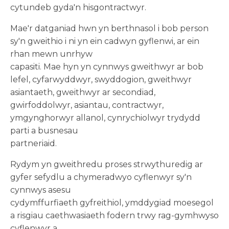
cytundeb gyda'n hisgontractwyr.
Mae'r datganiad hwn yn berthnasol i bob person
sy'n gweithio i ni yn ein cadwyn gyflenwi, ar ein
rhan mewn unrhyw
capasiti. Mae hyn yn cynnwys gweithwyr ar bob
lefel, cyfarwyddwyr, swyddogion, gweithwyr
asiantaeth, gweithwyr ar secondiad,
gwirfoddolwyr, asiantau, contractwyr,
ymgynghorwyr allanol, cynrychiolwyr trydydd
parti a busnesau
partneriaid.
Rydym yn gweithredu proses strwythuredig ar
gyfer sefydlu a chymeradwyo cyflenwyr sy'n
cynnwys asesu
cydymffurfiaeth gyfreithiol, ymddygiad moesegol
a risgiau caethwasiaeth fodern trwy rag-gymhwyso
cyflenwyr a