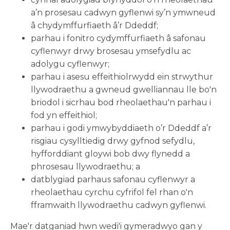
a’n prosesau cadwyn gyflenwi sy’n ymwneud
â chydymffurfiaeth â’r Ddeddf;
parhau i fonitro cydymffurfiaeth â safonau
cyflenwyr drwy brosesau ymsefydlu ac
adolygu cyflenwyr;
parhau i asesu effeithiolrwydd ein strwythur
llywodraethu a gwneud gwelliannau lle bo'n
briodol i sicrhau bod rheolaethau'n parhau i
fod yn effeithiol;
parhau i godi ymwybyddiaeth o’r Ddeddf a’r
risgiau cysylltiedig drwy gyfnod sefydlu,
hyfforddiant gloywi bob dwy flynedd a
phrosesau llywodraethu; a
datblygiad parhaus safonau cyflenwyr a
rheolaethau cyrchu cyfrifol fel rhan o'n
fframwaith llywodraethu cadwyn gyflenwi.
Mae'r datganiad hwn wedi'i gymeradwyo gan y