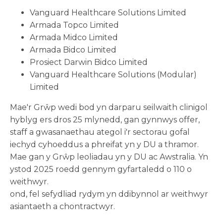
Vanguard Healthcare Solutions Limited
Armada Topco Limited
Armada Midco Limited
Armada Bidco Limited
Prosiect Darwin Bidco Limited
Vanguard Healthcare Solutions (Modular)
Limited
Mae'r Grŵp wedi bod yn darparu seilwaith clinigol
hyblyg ers dros 25 mlynedd, gan gynnwys offer,
staff a gwasanaethau ategol i'r sectorau gofal
iechyd cyhoeddus a phreifat yn y DU a thramor.
Mae gan y Grŵp leoliadau yn y DU ac Awstralia. Yn
ystod 2025 roedd gennym gyfartaledd o 110 o
weithwyr.
ond, fel sefydliad rydym yn ddibynnol ar weithwyr
asiantaeth a chontractwyr.