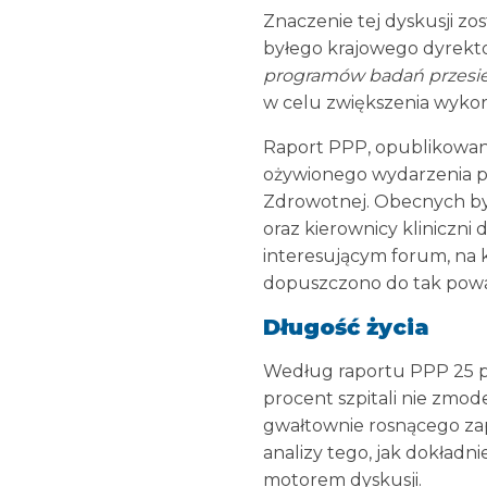
Znaczenie tej dyskusji zo
byłego krajowego dyrekto
programów badań przesie
w celu zwiększenia wykor
Raport PPP, opublikowany
ożywionego wydarzenia pr
Zdrowotnej. Obecnych był
oraz kierownicy kliniczni d
interesującym forum, na k
dopuszczono do tak powa
Długość życia
Według raportu PPP 25 pr
procent szpitali nie zmo
gwałtownie rosnącego zap
analizy tego, jak dokład
motorem dyskusji.