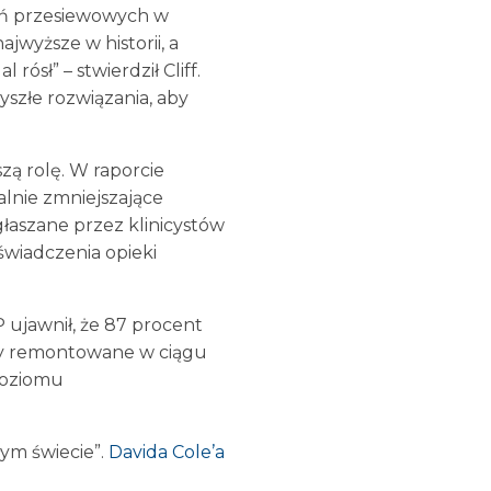
ań przesiewowych w
jwyższe w historii, a
ósł” – stwierdził Cliff.
szłe rozwiązania, aby
zą rolę. W raporcie
lnie zmniejszające
głaszane przez klinicystów
świadczenia opieki
 ujawnił, że 87 procent
 były remontowane w ciągu
 poziomu
łym świecie”.
Davida Cole’a