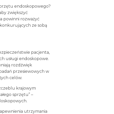
o sprzętu endoskopowego?
 aby zwiększyć
a powinni rozważyć
u konkurujących ze sobą
ezpieczeństwie pacjenta,
cych usługi endoskopowe.
niają rozdźwięk
ie badań przesiewowych w
tych celów.
szczeblu krajowym
ałego sprzętu” –
endoskopowych.
zapewnienia utrzymania