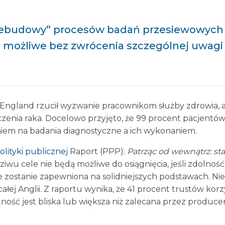
zebudowy” procesów badań przesiewowych 
dą możliwe bez zwrócenia szczególnej uwagi
ngland rzucił wyzwanie pracownikom służby zdrowia, a
czenia raka. Docelowo przyjęto, że 99 procent pacjentów
iem na badania diagnostyczne a ich wykonaniem.
olityki publicznej
Raport (PPP):
Patrząc od wewnątrz: sta
ziwu cele nie będą możliwe do osiągnięcia, jeśli zdolno
zostanie zapewniona na solidniejszych podstawach. Nies
całej Anglii. Z raportu wynika, że 41 procent trustów ko
ność jest bliska lub większa niż zalecana przez producen