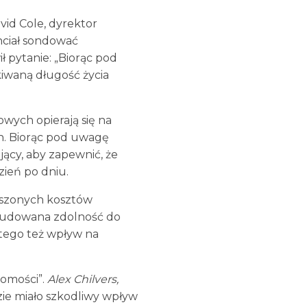
id Cole, dyrektor
hciał sondować
 pytanie: „Biorąc pod
kiwaną długość życia
wych opierają się na
ych. Biorąc pod uwagę
jący, aby zapewnić, że
zień po dniu.
ększonych kosztów
Wbudowana zdolność do
atego też wpływ na
homości”.
Alex Chilvers,
ie miało szkodliwy wpływ