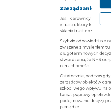
Zarządzanie ryzyk
Jeśli kierownicy placówe
infrastruktury krytycznej
skłania trust do wymiany
Szybkie odpowiedzi nie n
związane z myśleniem tu 
długoterminowych decyzji
stwierdzenia, że NHS cie
nieruchomości.
Ostatecznie, podczas gdy
zarządców obiektów ogran
szkodliwego wpływu na op
temat poprawy opieki zd
podejmowanie decyzji prze
pieniądze.