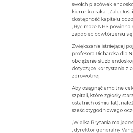
swoich placówek endosko
kierunku raka. „Zaległośc
dostępność kapitału pozost
„Być może NHS powinna ro
zapobiec powtórzeniu się s
Zwiększanie istniejącej p
profesora Richardsa dla 
obciążenie służb endoskop
dotyczące korzystania z 
zdrowotnej.
Aby osiągnąć ambitne cele
szpitali, które zgłosiły s
ostatnich ośmiu lat), nal
sześciotygodniowego ocze
„Wielka Brytania ma jedne
, dyrektor generalny Van