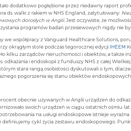
stało dodatkowo pogłębione przez niedawny raport profes
ra ds. walki z rakiem w NHS England, zatytułowany:
Nie
wowych dorosłych w Anglii.
Jest oczywiste, że możliwość
zystania programów badań przesiewowych nigdy nie była 
 we współpracy z Vanguard Healthcare Solutions, poru
zy okrągłym stole podczas tegorocznej edycji
IHEEM
K
o kilku zarządców nieruchomości i obiektów, a także in
s. odkażania i endoskopii z funduszy NHS z całej Wielkiej B
tórym starsi rangą osobistości dyskutowali o tym, dlacz
żnego pogorszenia się stanu obiektów endoskopowych
ocent obecnie używanych w Anglii urządzeń do odkażan
dernizowało swoich urządzeń w ciągu ostatnich ośmiu lat
otrzebowania na usługi endoskopowe istnieje wyraźna 
nie definiujemy cykl życia zestawu endoskopowego. Punk