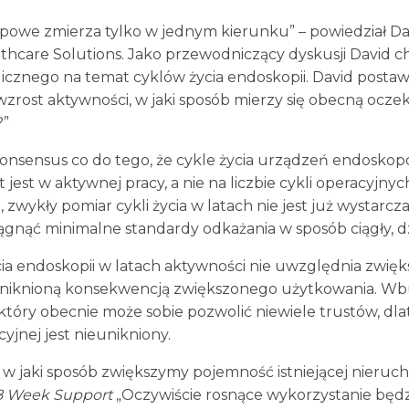
powe zmierza tylko w jednym kierunku” – powiedział Dav
hcare Solutions. Jako przewodniczący dyskusji David c
cznego na temat cyklów życia endoskopii. David postawił
zrost aktywności, w jaki sposób mierzy się obecną ocze
?”
konsensus co do tego, że cykle życia urządzeń endoskopo
t jest w aktywnej pracy, a nie na liczbie cykli operacyjn
zwykły pomiar cykli życia w latach nie jest już wystarcza
iągnąć minimalne standardy odkażania w sposób ciągły, d
ycia endoskopii w latach aktywności nie uwzględnia zwi
ieuniknioną konsekwencją zwiększonego użytkowania. 
 który obecnie może sobie pozwolić niewiele trustów, dl
yjnej jest nieunikniony.
, w jaki sposób zwiększymy pojemność istniejącej nieruc
18 Week Support
„Oczywiście rosnące wykorzystanie będz