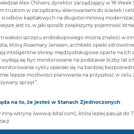
wiedział Alex Chilvers, dyrektor zarządzający w 18 Week 
 trustom w zarządzaniu skierowaniami do ścieżek i celó
ku środków kapitałowych na długoterminową modernizac
jsze jest to, w jaki sposób zwiększymy pojemność istnie
 trwałości sprzętu endoskopowego można znaleźć w inn
stia, którą Rosemary Jenssen, architekt opieki zdrowotne
ą inteligentne okresy międzyobsługowe oparte na ich 
ydają się być monitorowane na podstawie liczby lat ich 
onitorowanie cyklu opierało się na bardziej bezpośred
nie lepsze możliwości planowania na przyszłość w celu 
żywany sprzęt”.
dzić, jest już za późno, zatem, jak trafnie zauważyła Ros
ąda na to, że jesteś w Stanach Zjednoczonych
rowanie cyklu do podejścia bardziej skoncentrowanego
a to podkreśliła. Cliff Howell, były dyrektor i kierownik o
inną witrynę (www.q-bital.com), która lepiej pasuje do 
w NHS w dziale wydajności i produktywności w NHS Imp
zacji
na podejście oparte na dowodach, a nie po prostu czyta