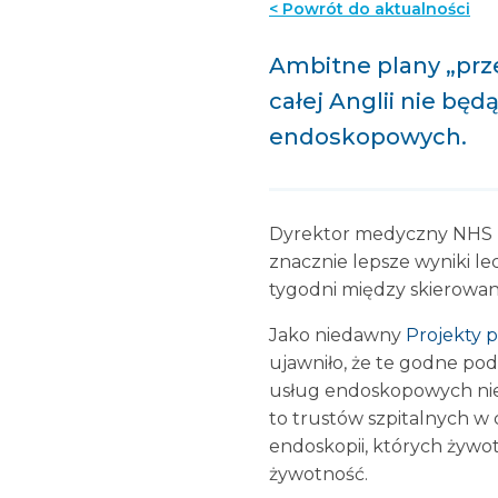
< Powrót do aktualności
Ambitne plany „pr
całej Anglii nie bę
endoskopowych.
Dyrektor medyczny NHS E
znacznie lepsze wyniki le
tygodni między skierowan
Jako niedawny
Projekty p
ujawniło, że te godne pod
usług endoskopowych nie 
to trustów szpitalnych w 
endoskopii, których żywot
żywotność.