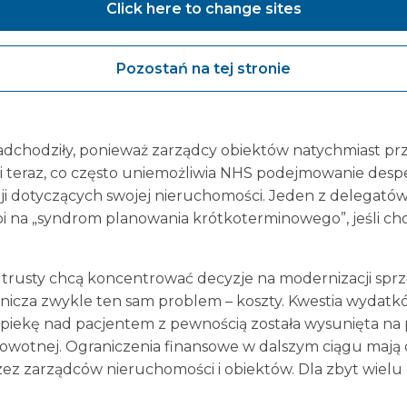
Click here to change sites
iem czy zarządzanie pieniędzmi?
k z różnych trustów NHS uznają ograniczenia w sposobi
Pozostań na tej stronie
 w okresie eksploatacji zestawów endoskopowych, ważne j
 lub przynajmniej rozbudowy istniejących obiektów.
adchodziły, ponieważ zarządcy obiektów natychmiast prz
i teraz, co często uniemożliwia NHS podejmowanie des
 dotyczących swojej nieruchomości. Jeden z delegatów
rpi na „syndrom planowania krótkoterminowego”, jeśli ch
 trusty chcą koncentrować decyzje na modernizacji sp
icza zwykle ten sam problem – koszty. Kwestia wydatkó
iekę nad pacjentem z pewnością została wysunięta na p
rowotnej. Ograniczenia finansowe w dalszym ciągu mają
z zarządców nieruchomości i obiektów. Dla zbyt wielu na