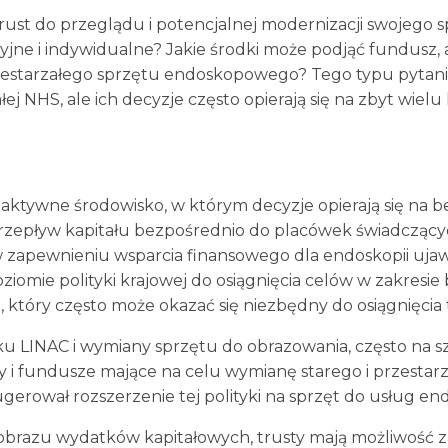
trust do przeglądu i potencjalnej modernizacji swojeg
cyjne i indywidualne? Jakie środki może podjąć fundusz,
estarzałego sprzętu endoskopowego? Tego typu pytani
ej NHS, ale ich decyzje często opierają się na zbyt wiel
oaktywne środowisko, w którym decyzje opierają się na b
ił przepływ kapitału bezpośrednio do placówek świadczą
zapewnieniu wsparcia finansowego dla endoskopii ujaw
iomie polityki krajowej do osiągnięcia celów w zakres
 który często może okazać się niezbędny do osiągnięcia 
u LINAC i wymiany sprzętu do obrazowania, często na 
y i fundusze mające na celu wymianę starego i przestarz
asugerował rozszerzenie tej polityki na sprzęt do usług 
obrazu wydatków kapitałowych, trusty mają możliwość 