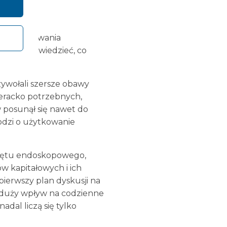
e monitorowania
est, aby wiedzieć, co
ywołali szersze obawy
peracko potrzebnych,
 posunął się nawet do
odzi o użytkowanie
rzętu endoskopowego,
w kapitałowych i ich
ierwszy plan dyskusji na
 duży wpływ na codzienne
dal liczą się tylko