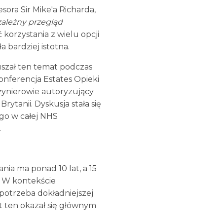
ora Sir Mike'a Richarda,
zależny przegląd
 korzystania z wielu opcji
bardziej istotna.
szał ten temat podczas
onferencja Estates Opieki
żynierowie autoryzujący
rytanii. Dyskusja stała się
ego w całej NHS
.
ia ma ponad 10 lat, a 15
. W kontekście
potrzeba dokładniejszej
t ten okazał się głównym