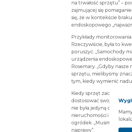
na trwałość sprzętu” – po
zajmującej się pomaganiem
się, że w kontekście bra
endoskopowego „najważnie
Przykłady monitorowania
Rzeczywiście, była to kwe
poruszyć. „Samochody maj
urządzenia endoskopowe w
Rosemary. „Gdyby nasze m
sprzętu, mielibyśmy znacz
tym, kiedy wymienić nadu
Kiedy sprzęt zaczyna zawo
Wygl
dostosować swoje monito
nie była jedyną osobą, któr
Mamy 
nieruchomości i obiektó
lokali
ogródek: „Musimy przejść 
naprawy”.