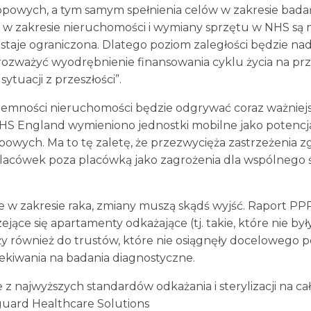
powych, a tym samym spełnienia celów w zakresie bad
i w zakresie nieruchomości i wymiany sprzętu w NHS są na
aje ograniczona. Dlatego poziom zaległości będzie nadal r
zważyć wyodrębnienie finansowania cyklu życia na przy
ytuacji z przeszłości”.
ojemności nieruchomości będzie odgrywać coraz ważniejs
NHS England wymieniono jednostki mobilne jako potencja
owych. Ma to tę zaletę, że przezwycięża zastrzeżenia z
placówek poza placówką jako zagrożenia dla wspólnego 
 w zakresie raka, zmiany muszą skądś wyjść. Raport PPP
tarzejące się apartamenty odkażające (tj. takie, które nie
eży również do trustów, które nie osiągnęły docelowego
kiwania na badania diagnostyczne.
 z najwyższych standardów odkażania i sterylizacji na ca
guard Healthcare Solutions