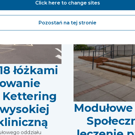
Click here to change sites
Pozostań na tej stronie
18 łóżkami
bowanie
 Kettering
Modułowe 
 wysokiej
Społecz
kliniczną
leczenie 
ułowego oddziału