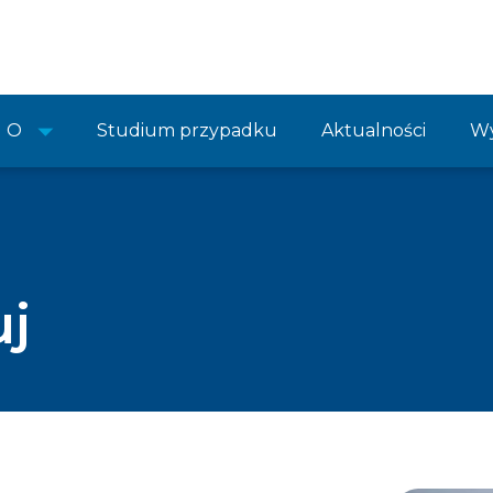
O
Studium przypadku
Aktualności
Wy
uj