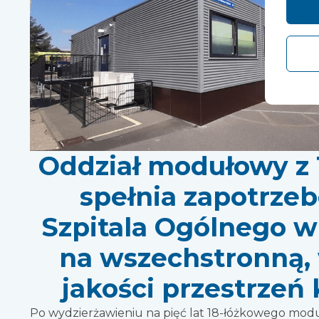
Oddział modułowy z 
spełnia zapotrze
Szpitala Ogólnego w
na wszechstronną,
jakości przestrzeń 
Po wydzierżawieniu na pięć lat 18-łóżkowego mod