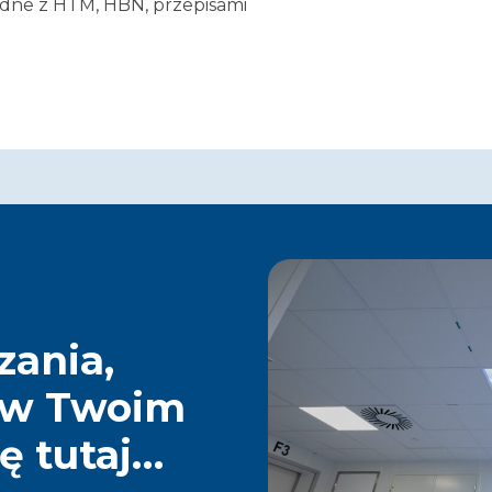
odne z HTM, HBN, przepisami
zania,
ę w Twoim
ię tutaj…