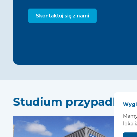
Skontaktuj się z nami
Studium przypadku
Wygl
Mamy 
lokali