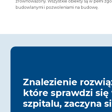
zrównoważony. Wszystkie obiekty są w pełni zg
budowlanymi i pozwoleniami na budowę.
Znalezienie rozwią
które sprawdzi si
szpitalu, zaczyna s