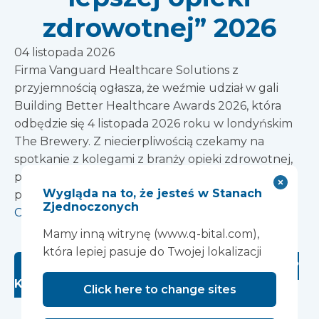
zdrowotnej” 2026
04 listopada 2026
Firma Vanguard Healthcare Solutions z
przyjemnością ogłasza, że weźmie udział w gali
Building Better Healthcare Awards 2026, która
odbędzie się 4 listopada 2026 roku w londyńskim
The Brewery. Z niecierpliwością czekamy na
spotkanie z kolegami z branży opieki zdrowotnej,
projektowania i infrastruktury podczas tego
Wygląda na to, że jesteś w Stanach
prestiżowego wydarzenia.
Zjednoczonych
Czytaj więcej
Mamy inną witrynę (www.q-bital.com),
która lepiej pasuje do Twojej lokalizacji
Szukasz poprzednich wystaw i konferencji?
Kliknij tutaj
Click here to change sites