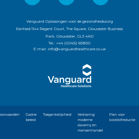
Vanguard Oplossingen voor de gezondheidszorg
Eenheid 1144 Regent Court, The Square, Gloucester Business
Park, Gloucester, GL3 4AD
Tel.:
+44 (0)1452 651850
E-mail:
info@vanguardhealthcare.co.uk
oorwaarden
Cookie
Toegankelijkheid
Verklaring
Plan voor
beleid
moderne
koolstofreductie
slavernij en
mensenhandel