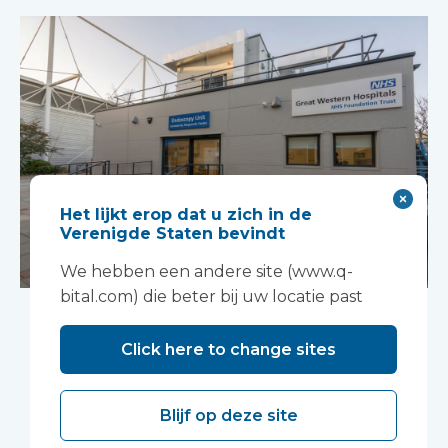
Het lijkt erop dat u zich in de
Verenigde Staten bevindt
We hebben een andere site (www.q-
bital.com) die beter bij uw locatie past
Een modulair
opgebouwd
Click here to change sites
diagnostisch
Blijf op deze site
centrum voor de