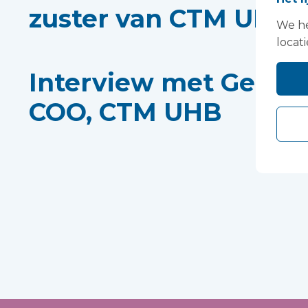
zuster van CTM UHB
We he
locati
Interview met Gethi
COO, CTM UHB