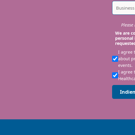
Please i
We are co
personal 
requeste
I agree
about p
events.
I agree 
Healthca
Indie