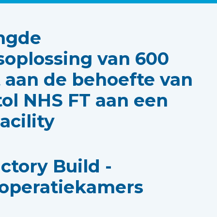
ngde
soplossing van 600
 aan de behoefte van
tol NHS FT aan een
acility
ctory Build -
 operatiekamers