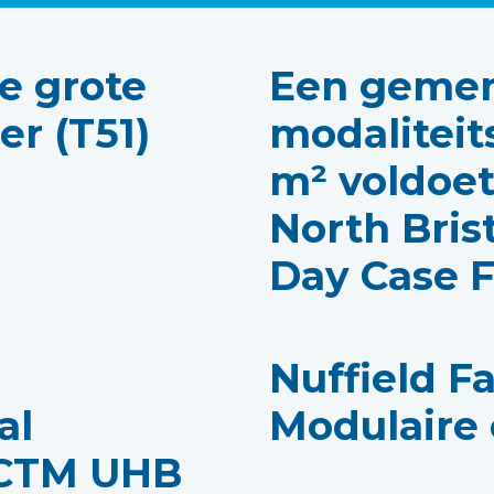
e grote
Een geme
r (T51)
modaliteit
m² voldoet
North Bris
Day Case F
Nuffield Fa
al
Modulaire
 CTM UHB