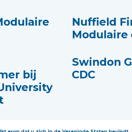
 Modulaire
Nuffield Fi
Modulaire
Swindon G
mer bij
CDC
niversity
t
ca James,
Interview
ijkt erop dat u zich in de Verenigde Staten bevindt