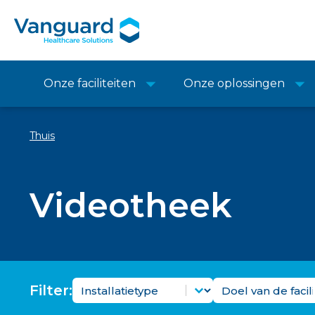
Onze faciliteiten
Onze oplossingen
Thuis
Videotheek
Video-installatietypefilter
Videofaciliteit
Selecteer inhoud
Selecteer inhoud
Filter: