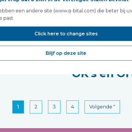
consultan
bben een andere site (www.q-bital.com) die beter bij u
e past
n Hughes,
Sarah Edw
Click here to change sites
directoraa
Blijf op deze site
Anesthesie
OK's en O
1
2
3
4
Volgende "