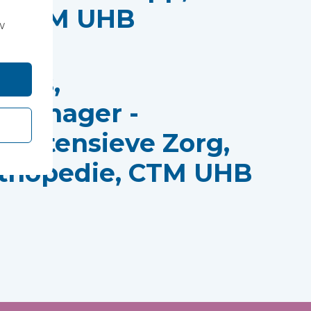
t, CTM UHB
w
ards,
tmanager -
, Intensieve Zorg,
rthopedie, CTM UHB