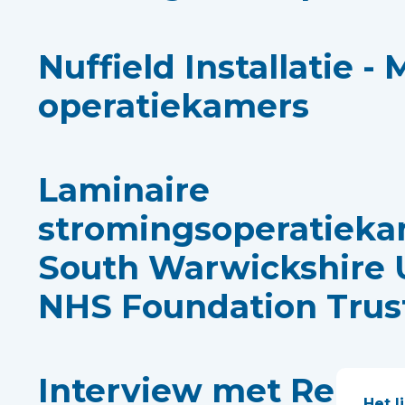
Nuffield Installatie -
operatiekamers
Laminaire
stromingsoperatieka
South Warwickshire U
NHS Foundation Trus
Interview met Rebec
Het l