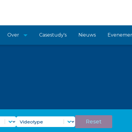
Over
Casestudy's
Nieuws
Eveneme
 Doelfilter
Videotypefilter
Selecteer inhoud
Reset