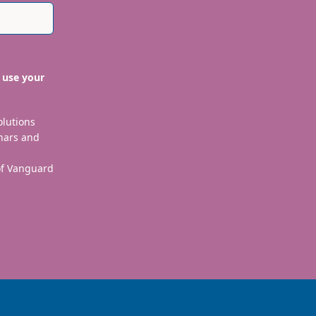
 use your
olutions
nars and
 of Vanguard