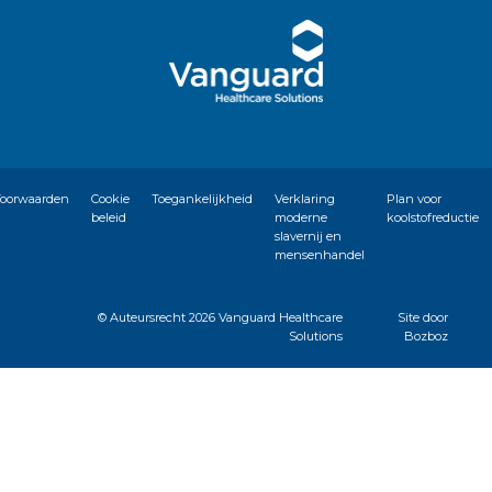
oorwaarden
Cookie
Toegankelijkheid
Verklaring
Plan voor
beleid
moderne
koolstofreductie
slavernij en
mensenhandel
© Auteursrecht
2026 Vanguard Healthcare
Site door
Solutions
Bozboz