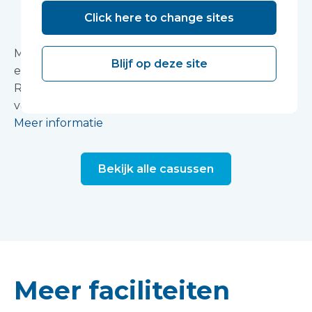
Click here to change sites
Foundation Trust
Met de Vanguard mobiele
Blijf op deze site
endoscoopontsmettingseenheid kan het John
Radcliffe Hospital zijn diensten ononderbroken op
volle capaciteit blijven leveren.
Meer informatie
Bekijk alle casussen
Meer faciliteiten