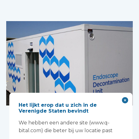
Het lijkt erop dat u zich in de
Universitaire
Verenigde Staten bevindt
ziekenhuizen van
We hebben een andere site (www.q-
bital.com) die beter bij uw locatie past
Oxford, NHS