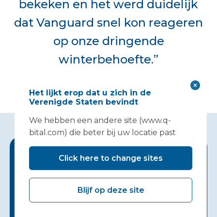
bekeken en het werd duidelijk
dat Vanguard snel kon reageren
op onze dringende
winterbehoefte.”
Chief Executive, Core extra capaciteit
Het lijkt erop dat u zich in de
Verenigde Staten bevindt
We hebben een andere site (www.q-
bital.com) die beter bij uw locatie past
Click here to change sites
Het vinden van
een oplossing
Blijf op deze site
die werkt voor