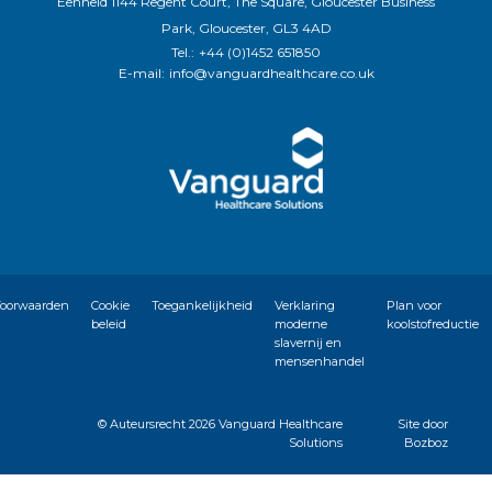
Eenheid 1144 Regent Court, The Square, Gloucester Business
Park, Gloucester, GL3 4AD
Tel.:
+44 (0)1452 651850
E-mail:
info@vanguardhealthcare.co.uk
oorwaarden
Cookie
Toegankelijkheid
Verklaring
Plan voor
beleid
moderne
koolstofreductie
slavernij en
mensenhandel
© Auteursrecht
2026 Vanguard Healthcare
Site door
Solutions
Bozboz