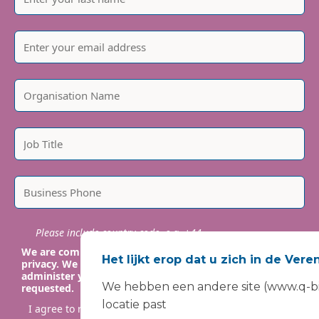
Please include country code, e.g. +44
We are committed to protecting and respecting your
Het lijkt erop dat u zich in de Ver
privacy. We will only use your personal information to
administer your account and provide the services
We hebben een andere site (www.q-bit
requested.
locatie past
I agree to receive marketing communications from