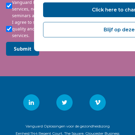
Vanguard Healthcare Solutions about products and
services, newsletters, updates on developments,
Click here to cha
seminars and events.
I agree to share my interaction data to improve the
quality and relevance of Vanguard Healthcare Solutions
Blijf op deze
services.
Submit
Vanguard Oplossingen voor de gezondheidszorg
Eenheid 1144 Regent Court, The Square, Gloucester Business