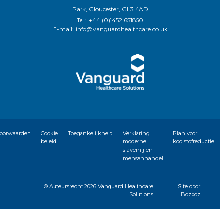
Park, Gloucester, GL3 4AD
Tel.:
+44 (0)1452 651850
E-mail:
info@vanguardhealthcare.co.uk
oorwaarden
Cookie
Toegankelijkheid
Verklaring
Plan voor
beleid
moderne
koolstofreductie
slavernij en
mensenhandel
© Auteursrecht
2026 Vanguard Healthcare
Site door
Solutions
Bozboz