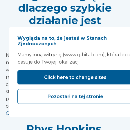
dlaczego szybkie
działanie jest
niezbędne dla
Wygląda na to, że jesteś w Stanach
zdrowia kobiet
Zjednoczonych
Mamy inną witrynę (www.q-bital.com), która lepi
Najnowsze badania pokazują, że listy oczekujących
pasuje do Twojej lokalizacji
na wizyty ginekologiczne w Wielkiej Brytanii
wydłużyły się ponad dwukrotnie od lutego 2020
roku. Łącznie odpowiada to ponad trzem
Click here to change sites
czwartym miliona (755 046) wizyt u kobiet, co
stanowi wzrost w porównaniu z 360 400 tuż przed
Pozostań na tej stronie
pandemią. Eksperci twierdzą, że rozwiązanie tych
opóźnień to nie tylko problem zdrowotny […]
Czytaj więcej
Rhys Hopkins,