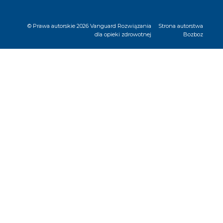
© Prawa autorskie
2026 Vanguard Rozwiązania
Strona autorstwa
dla opieki zdrowotnej
Bozboz