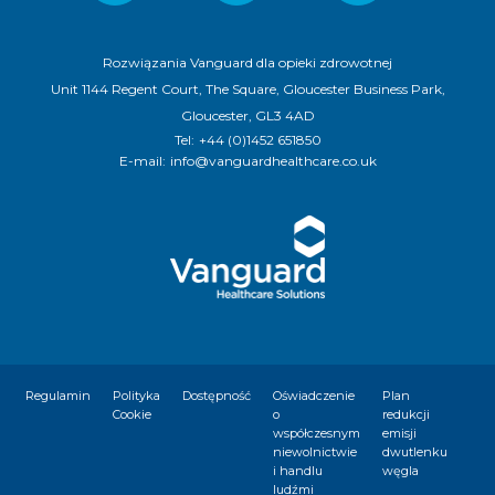
Rozwiązania Vanguard dla opieki zdrowotnej
Unit 1144 Regent Court, The Square, Gloucester Business Park,
Gloucester, GL3 4AD
Tel:
+44 (0)1452 651850
E-mail:
info@vanguardhealthcare.co.uk
Regulamin
Polityka
Dostępność
Oświadczenie
Plan
Cookie
o
redukcji
współczesnym
emisji
niewolnictwie
dwutlenku
i handlu
węgla
ludźmi