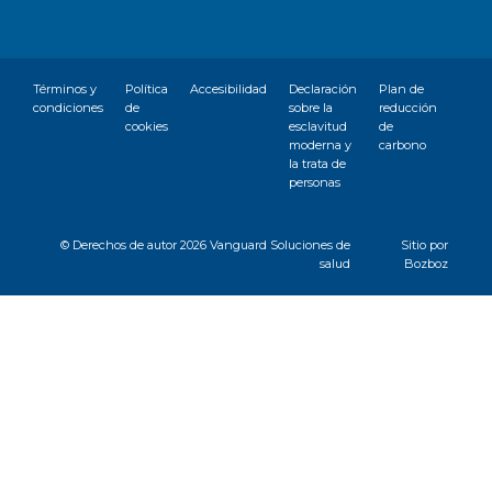
Términos y
Política
Accesibilidad
Declaración
Plan de
condiciones
de
sobre la
reducción
cookies
esclavitud
de
moderna y
carbono
la trata de
personas
© Derechos de autor
2026 Vanguard Soluciones de
Sitio por
salud
Bozboz