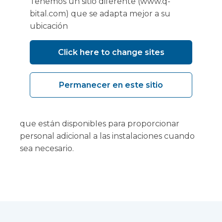
Tenemos un sitio diferente (www.q-
Un equipo dedicado de expertos ayuda en la
bital.com) que se adapta mejor a su
gestión del proyecto, el diseño, la
ubicación
implementación y la prestación de servicios
clínicos de cada instalación, desde la
Click here to change sites
concepción inicial hasta el retiro del sitio. Cada
etapa del proyecto cuenta con el apoyo de
Permanecer en este sitio
un equipo clínico de médicos del
departamento de operaciones, asistentes de
atención médica y enfermeras registradas
que están disponibles para proporcionar
personal adicional a las instalaciones cuando
sea necesario.