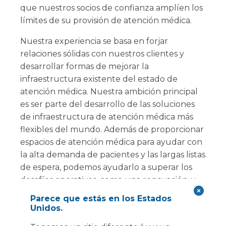
que nuestros socios de confianza amplíen los
límites de su provisión de atención médica.
Nuestra experiencia se basa en forjar
relaciones sólidas con nuestros clientes y
desarrollar formas de mejorar la
infraestructura existente del estado de
atención médica. Nuestra ambición principal
es ser parte del desarrollo de las soluciones
de infraestructura de atención médica más
flexibles del mundo. Además de proporcionar
espacios de atención médica para ayudar con
la alta demanda de pacientes y las largas listas
de espera, podemos ayudarlo a superar los
desafíos operativos, como una renovación, y
ofrecer una respuesta de emergencia en caso
Parece que estás en los Estados
de que experimente un incendio, una
Unidos.
inundación o una avería en el teatro.