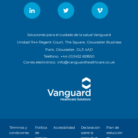
Soluciones para el cuidado de la salud Vanguard
Unidad 1144 Regent Court, The Square, Gloucester Business
Park, Gloucester, GL3 4AD
Teléfono:
+44 (0)1452 651850
Correo electrónico:
info@vanguardhealthcare.co.uk
Términos y
Política
Accesibilidad
Declaración
Plan de
condiciones
de
sobre la
reducción
cookies
esclavitud
de