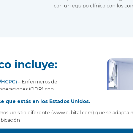
con un equipo clínico con los con
co incluye:
C/HCPC)
– Enfermeros de
 operaciones (ODP) con
ionados para la combinación de
e que estás en los Estados Unidos.
to.
os un sitio diferente (www.q-bital.com) que se adapta 
n NMC/HCPC)
– Enfermeros de
ubicación
operativo (ODP) debidamente
 diagnósticos y terapéuticos.