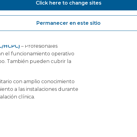
Click here to change sites
res de apoyo sanitario con
taminación de endoscopia que
Permanecer en este sitio
ompleto de soluciones de
MC/HCPC)
– Profesionales
 el funcionamiento operativo
po. También pueden cubrir la
itario con amplio conocimiento
iento a las instalaciones durante
alación clínica.