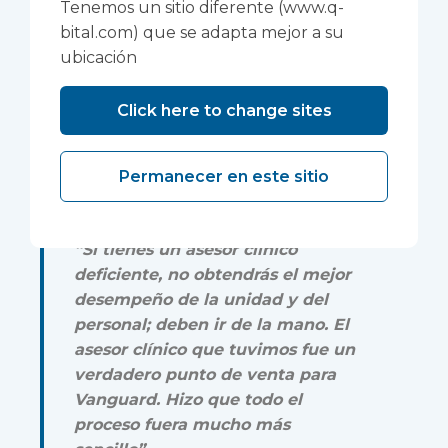
altamente capacitados.
Tenemos un sitio diferente (www.q-
bital.com) que se adapta mejor a su
“Tuvimos el apoyo de un miembro
ubicación
del personal clínico que tenía
mucho conocimiento y
Click here to change sites
experiencia. Tuvieron soluciones a
todas nuestras consultas y el
facilitador fue excelente.”
Permanecer en este sitio
Operaciones, Rehabilitación del Núcleo.
“Si tienes un asesor clínico
deficiente, no obtendrás el mejor
desempeño de la unidad y del
personal; deben ir de la mano. El
asesor clínico que tuvimos fue un
verdadero punto de venta para
Vanguard. Hizo que todo el
proceso fuera mucho más