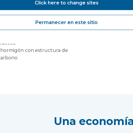
Click here to change sites
 BREEAM 'Excelente' como estándar
cientes que no comprometan los
Permanecer en este sitio
ales.
y utilizar fuentes de energía
ativos.
 hormigón con estructura de
 carbono
Una economía 