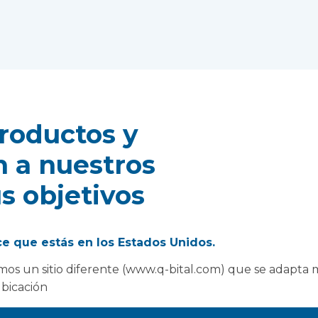
roductos y
n a nuestros
us objetivos
e que estás en los Estados Unidos.
os un sitio diferente (www.q-bital.com) que se adapta 
0% minimizan las actividades en el
ubicación
o neutral en nuestra cartera de