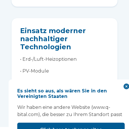
Einsatz moderner
nachhaltiger
Technologien
• Erd-/Luft-Heizoptionen
• PV-Module
• Integrierte CO2-Überwachung
Es sieht so aus, als wären Sie in den
• Regenwasserrückgewinnung
Vereinigten Staaten
Wir haben eine andere Website (www.q-
bital.com), die besser zu Ihrem Standort passt