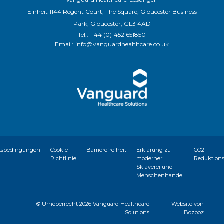
Einheit 1144 Regent Court, The Square, Gloucester Business
Park, Gloucester, GL3 4AD
Tel.:
+44 (0)1452 651850
Email:
info@vanguardhealthcare.co.uk
tsbedingungen
Cookie-
Barrierefreiheit
Erklärung zu
CO2-
Richtlinie
moderner
Reduktion
Sklaverei und
Menschenhandel
© Urheberrecht
2026 Vanguard Healthcare
Website von
Solutions
Bozboz