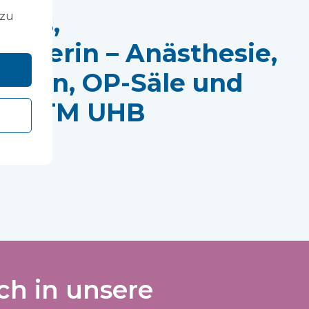
ards,
 zu
leiterin – Anästhesie,
dizin, OP-Säle und
e, CTM UHB
ch in unsere