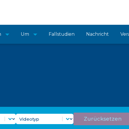
n
Um
Fallstudien
Nachricht
Ver
r Videoeinrichtungen
Videotypenfilter
Inhalt auswählen
Zurücksetzen