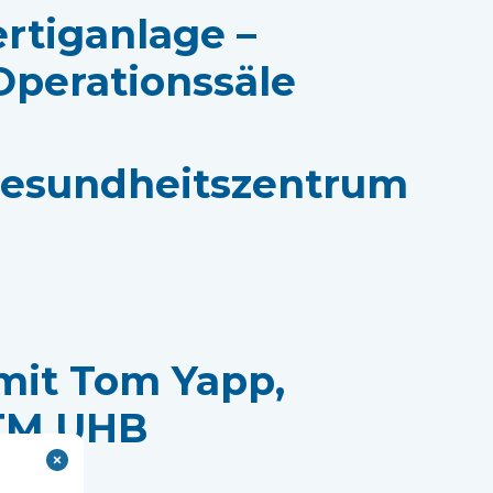
ertiganlage –
Operationssäle
esundheitszentrum
mit Tom Yapp,
CTM UHB