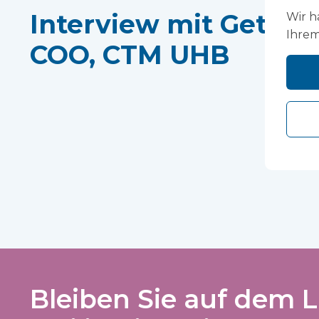
Interview mit Gethin
Wir h
Ihrem
COO, CTM UHB
Bleiben Sie auf dem L