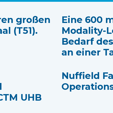
ren großen
Eine 600 m
l (T51).
Modality-L
Bedarf des
an einer T
Nuffield F
l
Operations
 CTM UHB