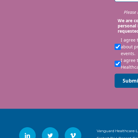
Please i
We are co
personal 
requeste
I agree
about p
events.
I agree 
Healthca
Submi
Vanguard Healthcare-