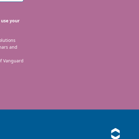
 use your
olutions
nars and
 of Vanguard