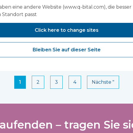
 Hughes,
Sarah Edw
aben eine andere Website (www.q-bital.com), die besser
 Standort passt
Direktorats
Click here to change sites
Intensivme
Orthopädi
Bleiben Sie auf dieser Seite
1
2
3
4
Nächste "
aufenden – tragen Sie si