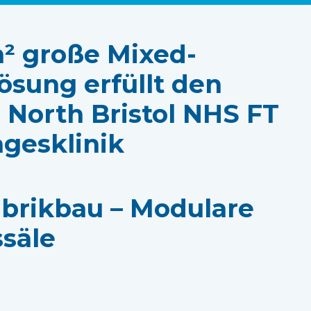
² große Mixed-
ösung erfüllt den
 North Bristol NHS FT
agesklinik
abrikbau – Modulare
säle