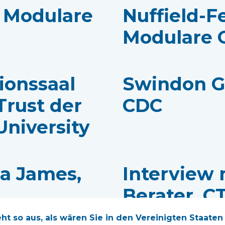
 – Modulare
Nuffield-F
Modulare 
ionssaal
Swindon G
Trust der
CDC
niversity
a James,
Interview 
Berater, 
eht so aus, als wären Sie in den Vereinigten Staaten