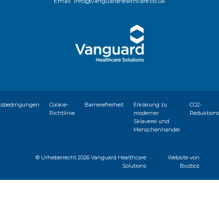
Email:
info@vanguardhealthcare.co.uk
tsbedingungen
Cookie-
Barrierefreiheit
Erklärung zu
CO2-
Richtlinie
moderner
Reduktion
Sklaverei und
Menschenhandel
© Urheberrecht
2026 Vanguard Healthcare
Website von
Solutions
Bozboz