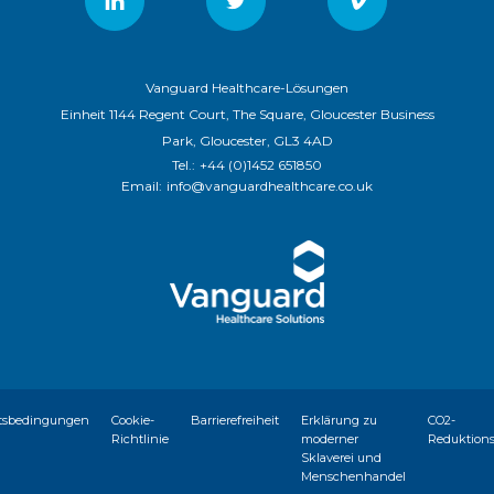
Vanguard Healthcare-Lösungen
Einheit 1144 Regent Court, The Square, Gloucester Business
Park, Gloucester, GL3 4AD
Tel.:
+44 (0)1452 651850
Email:
info@vanguardhealthcare.co.uk
tsbedingungen
Cookie-
Barrierefreiheit
Erklärung zu
CO2-
Richtlinie
moderner
Reduktion
Sklaverei und
Menschenhandel