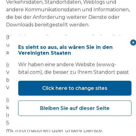
Verkehrsdaten, Standortdaten, Weblogs und
andere Kommunikationsdaten und Informationen,
die bei der Anforderung weiterer Dienste oder
Downloads bereitgestellt werden.
(b) Wir können die E-Mail-Kommunikation, die in
unsere Systeme eingeht und diese verlässt,
Es sieht so aus, als wären Sie in den
abfangen, überwachen und/oder protokollieren.
Vereinigten Staaten
Wir haben eine andere Website (www.q-
(c) Wenn Sie mit einem unserer
bital.com), die besser zu Ihrem Standort passt
Vertriebsmitarbeiter sprechen, erfassen wir
bestimmte Informationen, die Sie diesem
Vertriebsmitarbeiter mitteilen.
Click here to change sites
(d) Wenn Sie uns über soziale Medien
kontaktieren, erfassen wir bestimmte
Bleiben Sie auf dieser Seite
Informationen über Sie von Ihrer Social-Media-
Seite und durch Ihre Interaktionen mit uns oder
mit Informationen über unsere Dienste.