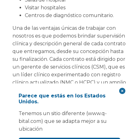
Visitar hospitales
Centros de diagnóstico comunitario.
Una de las ventajas únicas de trabajar con
nosotros es que podemos brindar supervisión
clínica y descripción general de cada contrato
que entregamos, desde su concepción hasta
su finalización. Cada contrato está dirigido por
un gerente de servicios clínicos (CSM), que es
un líder clínico experimentado con registro
clínico actualizado (NMC o HCPC) y un amplio
conocimiento de nuestras instalaciones, tanto
Parece que estás en los Estados
móviles como modulares.
Unidos.
Además, si la contratación de personal clínico
Tenemos un sitio diferente (www.q-
es un desafío para usted, contamos con un
bital.com) que se adapta mejor a su
equipo de médicos, empleados por nosotros,
ubicación
que pueden respaldar sus requisitos