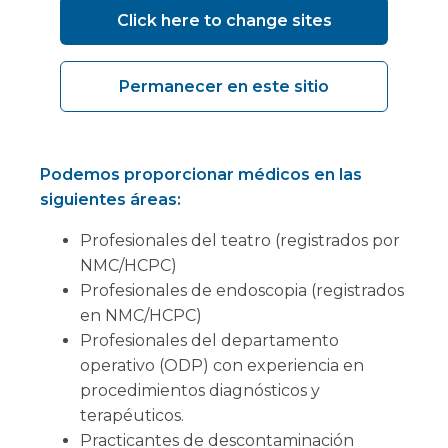
contractuales. Contamos con profesionales de
Click here to change sites
la salud que no solo brindan un excelente
servicio clínico para nuestros clientes y sus
pacientes, sino que también tienen un sólido
Permanecer en este sitio
conocimiento práctico de lo que se necesita
para trabajar en una instalación temporal.
Podemos proporcionar médicos en las
siguientes áreas:
Profesionales del teatro (registrados por
NMC/HCPC)
Profesionales de endoscopia (registrados
en NMC/HCPC)
Profesionales del departamento
operativo (ODP) con experiencia en
procedimientos diagnósticos y
terapéuticos.
Practicantes de descontaminación