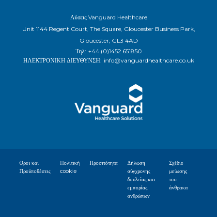
Λύσεις Vanguard Healthcare
Unit 1144 Regent Court, The Square, Gloucester Business Park,
Gloucester, GL3 4AD
Τηλ:
+44 (0)1452 651850
ΗΛΕΚΤΡΟΝΙΚΗ ΔΙΕΥΘΥΝΣΗ:
info@vanguardhealthcare.co.uk
Οροι και
Πολιτική
Προσιτότητα
Δήλωση
Σχέδιο
Προϋποθέσεις
cookie
σύγχρονης
μείωσης
δουλείας και
του
εμπορίας
άνθρακα
ανθρώπων