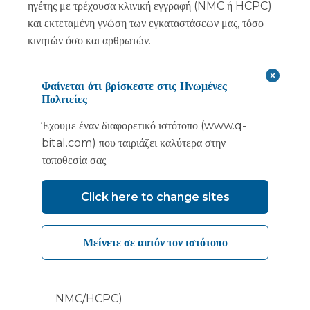
ηγέτης με τρέχουσα κλινική εγγραφή (NMC ή HCPC)
και εκτεταμένη γνώση των εγκαταστάσεων μας, τόσο
κινητών όσο και αρθρωτών.
Επιπλέον, εάν η κλινική στελέχωση αποτελεί πρόκληση
Φαίνεται ότι βρίσκεστε στις Ηνωμένες
για εσάς, έχουμε μια ομάδα κλινικών ιατρών που
Πολιτείες
απασχολούνται από εμάς, οι οποίοι μπορούν να
υποστηρίξουν την απαίτηση του συμβολαίου σας.
Έχουμε έναν διαφορετικό ιστότοπο (www.q-
Διαθέτουμε επαγγελματίες υγείας που όχι μόνο παρέχουν
bital.com) που ταιριάζει καλύτερα στην
άριστες κλινικές υπηρεσίες στους πελάτες μας και τους
τοποθεσία σας
ασθενείς τους, αλλά έχουν επίσης καλή πρακτική γνώση
για το τι χρειάζεται για να εργαστεί κανείς σε μια
Click here to change sites
προσωρινή εγκατάσταση.
Μπορούμε να παρέχουμε κλινικούς γιατρούς στους
Μείνετε σε αυτόν τον ιστότοπο
ακόλουθους τομείς:
Ασκούμενοι στο θέατρο (εγγεγραμμένοι στο
NMC/HCPC)