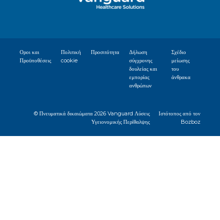
Οροι και
Πολιτική
Προσιτότητα
Δήλωση
Σχέδιο
Προϋποθέσεις
cookie
σύγχρονης
μείωσης
δουλείας και
του
εμπορίας
άνθρακα
ανθρώπων
© Πνευματικά δικαιώματα
2026 Vanguard Λύσεις
Ιστότοπος από τον
Υγειονομικής Περίθαλψης
Bozboz