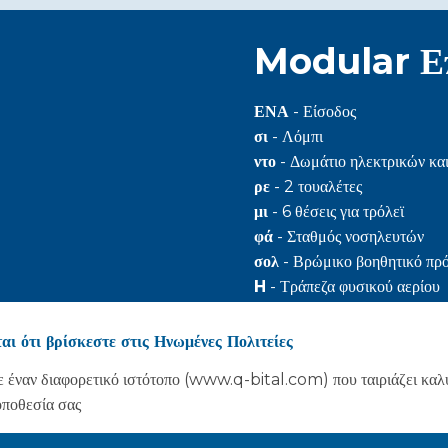
Modular Επ
ΕΝΑ
- Είσοδος
σι
- Λόμπι
ντο
- Δωμάτιο ηλεκτρικών και
ρε
- 2 τουαλέτες
μι
- 6 θέσεις για τρόλεϊ
φά
- Σταθμός νοσηλευτών
σολ
- Βρώμικο βοηθητικό πρ
H
- Τράπεζα φυσικού αερίου
Εγώ
- Έξοδος στο κεντρικό ν
J
- Δωμάτιο θεραπείας
αι ότι βρίσκεστε στις Ηνωμένες Πολιτείες
 έναν διαφορετικό ιστότοπο (www.q-bital.com) που ταιριάζει καλ
οποθεσία σας