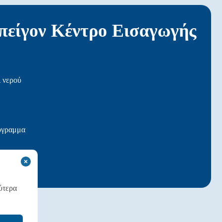
είγον Κέντρο Εισαγωγής
 νερού
όγραμμα
οσοκομείο
ύτερα