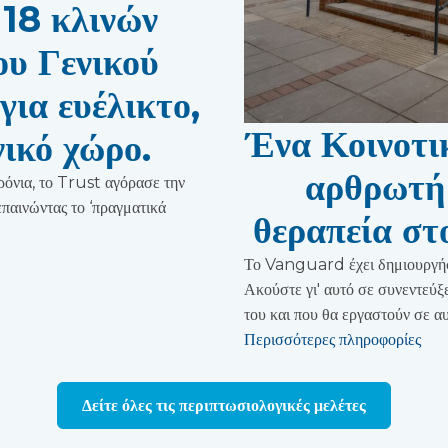
18 κλινών
ου Γενικού
ια ευέλικτο,
Ένα Κοινοτι
ικό χώρο.
αρθρωτή
ρόνια, το Trust αγόρασε την
αινώντας το ‘πραγματικά
θεραπεία στ
Το Vanguard έχει δημιουργή
Ακούστε γι' αυτό σε συνεντεύ
του και που θα εργαστούν σε αυ
Περισσότερες πληροφορίες
Δείτε όλες τις περιπτωσιολογικές μελέτες