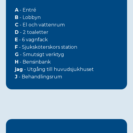
A
- Entré
B
- Lobbyn
C
- El och vattenrum
D
- 2 toaletter
E
- 6 vagnfack
F
- Sjuksköterskors station
G
- Smutsigt verktyg
H
- Bensinbank
jag
- Utgång till huvudsjukhuset
J
- Behandlingsrum