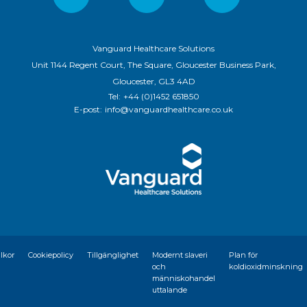
Vanguard Healthcare Solutions
Unit 1144 Regent Court, The Square, Gloucester Business Park,
Gloucester, GL3 4AD
Tel:
+44 (0)1452 651850
E-post:
info@vanguardhealthcare.co.uk
llkor
Cookiepolicy
Tillgänglighet
Modernt slaveri
Plan för
och
koldioxidminskning
människohandel
uttalande