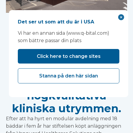
En modulär
Det ser ut som att du är i USA
avdelning med 18
Vi har en annan sida (www.q-bital.com)
som bättre passar din plats
bäddar möter
Kettering General
Click here to change sites
Hospitals behov av
Stanna på den här sidan
mångsidiga,
högkvalitativa
kliniska utrymmen.
Efter att ha hyrt en modulär avdelning med 18
bäddar i fem år har stiftelsen köpt anläggningen