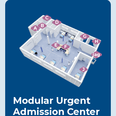
C
D
B
A
G
H
E
F
jag
J
Modular Urgent
Admission Center