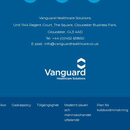
Vanguard Healthcare Solutions
Unit 1144 Regent Court, The Square, Gloucester Business Park,
Gloucester, GL3 4AD
Tel:
+44 (0)1452 651850
E-post:
info@vanguardhealthcare.co.uk
llkor
Cookiepolicy
Tillgänglighet
Modernt slaveri
Plan för
och
koldioxidminskning
människohandel
uttalande