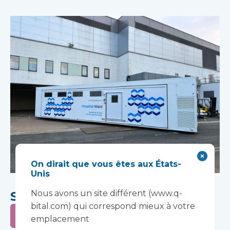
On dirait que vous êtes aux États-
Unis
Nous avons un site différent (www.q-
Solutions de service
bital.com) qui correspond mieux à votre
Apprendre encore plus
emplacement