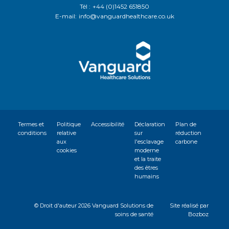
Tél :
+44 (0)1452 651850
E-mail:
info@vanguardhealthcare.co.uk
Termes et
Politique
Accessibilité
Déclaration
Plan de
conditions
relative
sur
réduction
aux
l'esclavage
carbone
cookies
moderne
et la traite
des êtres
humains
© Droit d'auteur
2026 Vanguard Solutions de
Site réalisé par
soins de santé
Bozboz