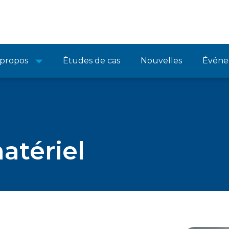
 propos
Études de cas
Nouvelles
Événe
atériel