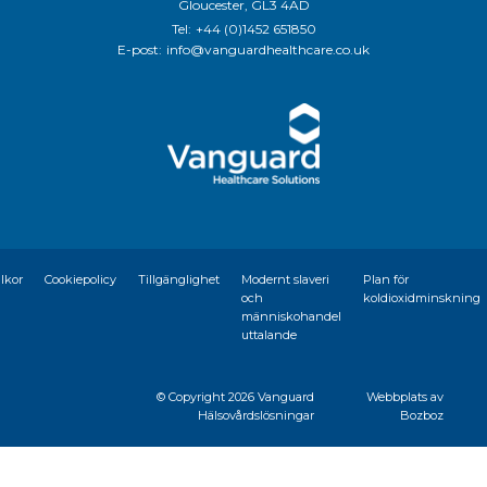
Gloucester, GL3 4AD
Tel:
+44 (0)1452 651850
E-post:
info@vanguardhealthcare.co.uk
llkor
Cookiepolicy
Tillgänglighet
Modernt slaveri
Plan för
och
koldioxidminskning
människohandel
uttalande
© Copyright
2026 Vanguard
Webbplats av
Hälsovårdslösningar
Bozboz