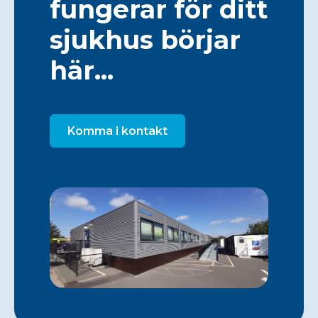
fungerar för ditt
sjukhus börjar
här...
Komma i kontakt