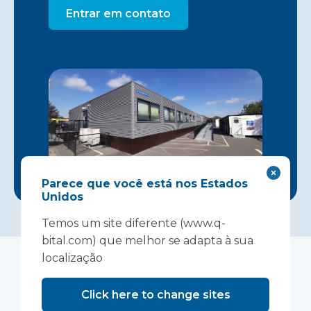
Entrar em contato
Parece que você está nos Estados
Unidos
Temos um site diferente (www.q-
bital.com) que melhor se adapta à sua
localização
Estudos de caso
Click here to change sites