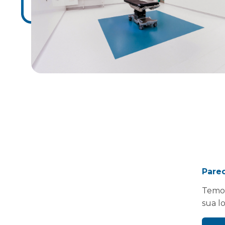
Pare
Temos
sua l