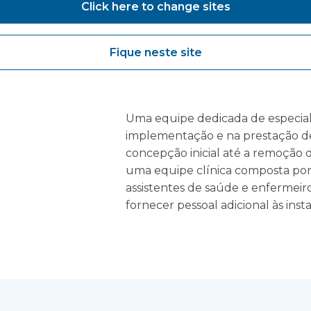
existente do setor de saúde. A no
Click here to change sites
desenvolvimento das soluções de 
mundo. Além de fornecer Espaço
Fique neste site
pacientes e longas listas de espe
operacionais, como uma reforma,
você sofra um incêndio, inundaç
Uma equipe dedicada de especiali
implementação e na prestação de 
concepção inicial até a remoção d
uma equipe clínica composta por 
assistentes de saúde e enfermeiro
fornecer pessoal adicional às ins