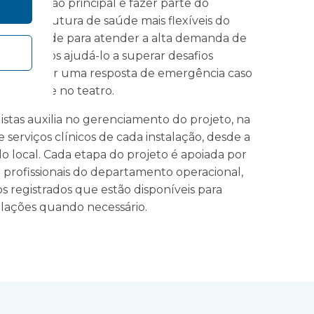
ssa ambição principal é fazer parte do
infraestrutura de saúde mais flexíveis do
s de Saúde para atender a alta demanda de
ra, podemos ajudá-lo a superar desafios
 e oferecer uma resposta de emergência caso
ão ou pane no teatro.
stas auxilia no gerenciamento do projeto, na
serviços clínicos de cada instalação, desde a
o local. Cada etapa do projeto é apoiada por
profissionais do departamento operacional,
s registrados que estão disponíveis para
talações quando necessário.