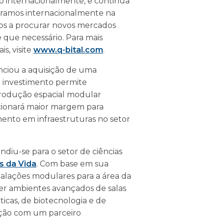
o internacionalmente, e continua
peramos internacionalmente na
mos a procurar novos mercados
que necessário. Para mais
s, visite
www.q-bital.com
.
ciou a aquisição de uma
te investimento permite
produção espacial modular
rcionará maior margem para
mento em infraestruturas no setor
diu-se para o setor de ciências
s da Vida
. Com base em sua
talações modulares para a área da
cer ambientes avançados de salas
icas, de biotecnologia e de
ação com um parceiro