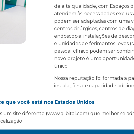
de alta qualidade, com Espaços
atendem às necessidades exclusiv
podem ser adaptadas com uma vari
centros cirúrgicos, centros de dia
endoscopia, instalações de descon
e unidades de ferimentos leves (
pessoal clínico podem ser combina
novo projeto é uma oportunidad
único.
Nossa reputação foi formada a pa
instalações de capacidade adici
dias. No entanto, oferecemos aos n
possibilidades para os nossos par
ce que você está nos Estados Unidos
prestação de cuidados de saúde.
 um site diferente (www.q-bital.com) que melhor se ad
Nossa experiência se baseia no e
ocalização
nossos clientes e no desenvolvim