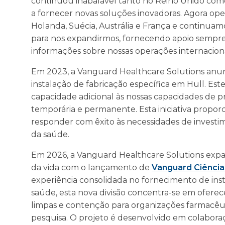
continuou inabalável tanto no Reino Unido com
a fornecer novas soluções inovadoras. Agora o
Holanda, Suécia, Austrália e França e continua
para nos expandirmos, fornecendo apoio sempre 
informações sobre nossas operações internacionai
Em 2023, a Vanguard Healthcare Solutions anun
instalação de fabricação específica em Hull. Es
capacidade adicional às nossas capacidades de 
temporária e permanente. Esta iniciativa propo
responder com êxito às necessidades de investi
da saúde.
Em 2026, a Vanguard Healthcare Solutions expan
da vida com o lançamento de
Vanguard Ciência
experiência consolidada no fornecimento de ins
saúde, esta nova divisão concentra-se em ofere
limpas e contenção para organizações farmacêut
pesquisa. O projeto é desenvolvido em colabor