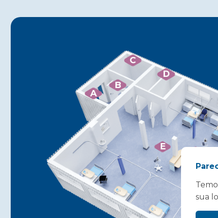
C
D
B
A
E
F
Pare
Temos
sua l