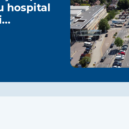
u hospital
i…