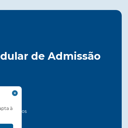
dular de Admissão
apta à
ra carrinhos
em