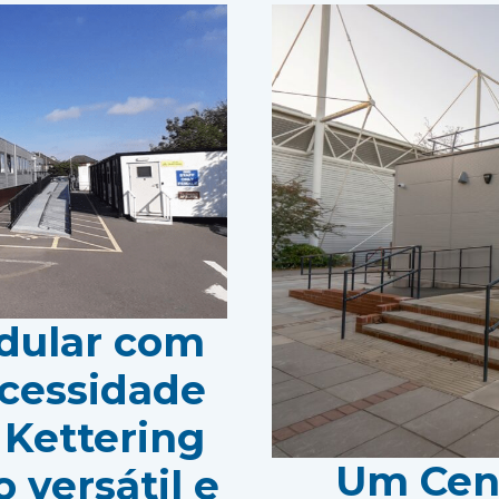
dular com
ecessidade
 Kettering
Um Cent
 versátil e