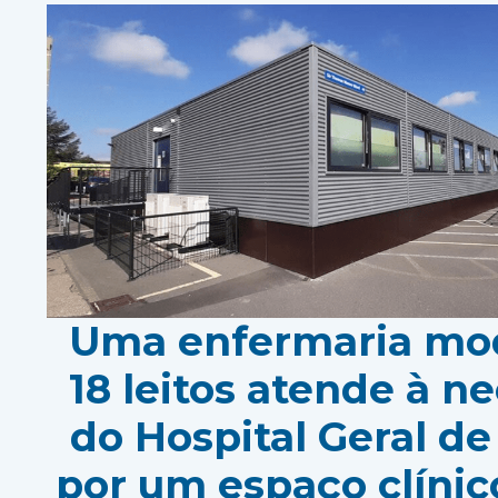
Uma enfermaria mo
18 leitos atende à n
do Hospital Geral de
por um espaço clínico