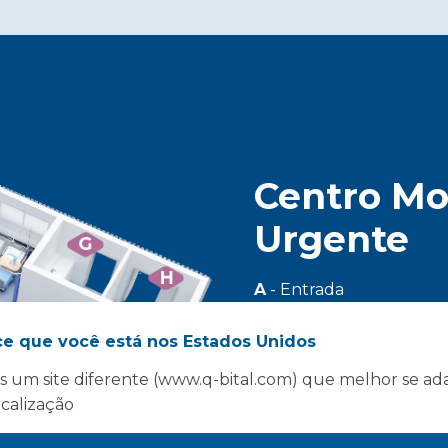
Centro Mo
Urgente
G
H
A
- Entrada
B
- Salão
C
- Sala elétrica e água
ce que você está nos Estados Unidos
EU
D
- 2 WC
 um site diferente (www.q-bital.com) que melhor se ad
E
- 6 compartimentos pa
ocalização
F
- Posto de enfermag
G
- Utilitário sujo