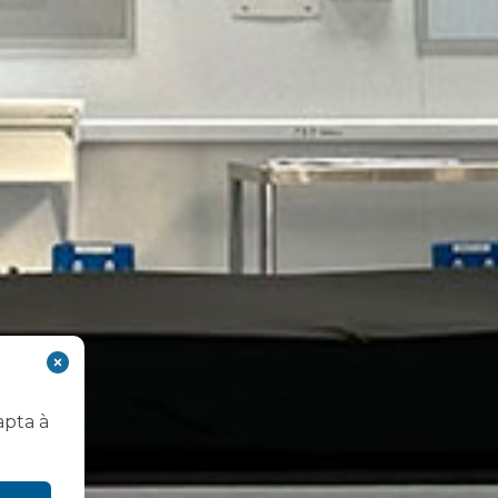
apta à