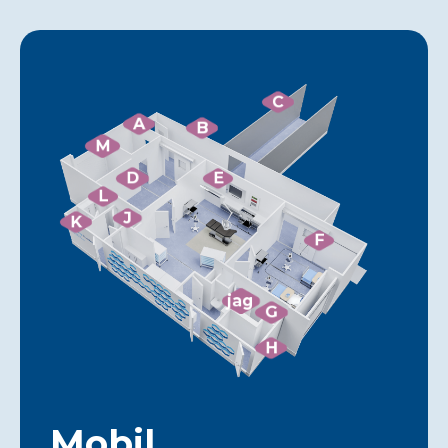
C
A
B
M
D
E
L
J
K
F
jag
G
H
Mobil