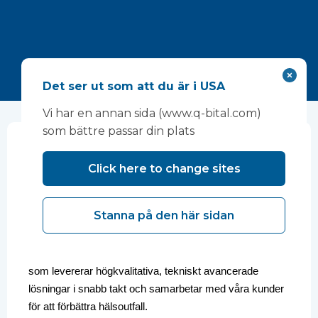
Det ser ut som att du är i USA
Vi har en annan sida (www.q-bital.com)
som bättre passar din plats
Tillhandahåller mobila och
Click here to change sites
modulära
sjukvårdslösningar
Stanna på den här sidan
Vanguard Healthcare Solutions är en ledande global
leverantör av flexibel klinisk infrastruktur och tjänster
som levererar högkvalitativa, tekniskt avancerade
lösningar i snabb takt och samarbetar med våra kunder
för att förbättra hälsoutfall.