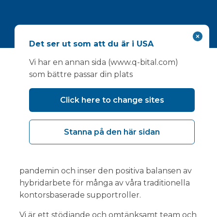
Det ser ut som att du är i USA
Vi har en annan sida (www.q-bital.com)
som bättre passar din plats
Hur det är att jobba för oss
Click here to change sites
Vi värdesätter våra medarbetare och
tillhandahåller en stödjande miljö för dem att
Stanna på den här sidan
blomstra.
Vi har fortsatt att arbeta flexibelt sedan
pandemin och inser den positiva balansen av
hybridarbete för många av våra traditionella
kontorsbaserade supportroller.
Vi är ett stödjande och omtänksamt team och