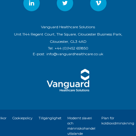
Vanguard Healthcare Solutions
Unit 1144 Regent Court, The Square, Gloucester Business Park,
Gloucester, GL3 4AD
Tel:
+44 (0)1452 651850
E-post:
info@vanguardhealthcare.co.uk
llkor
Cookiepolicy
Tillgänglighet
Modernt slaveri
Plan för
och
koldioxidminskning
människohandel
uttalande