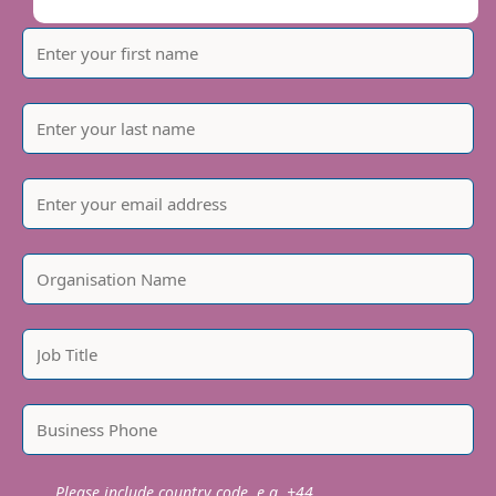
vi har en robust koldioxidreduktionsplan på plats
för att hjälpa oss uppnå detta. Vi är stolta över våra
framsteg på resan mot noll koldioxid,
ta en
närmare titt här...
Vi samarbetade nyligen med
Klimate
att skapa en
strategi för att avlägsna koldioxid för att hjälpa oss
att uppnå våra nollmål. Den innovativa portföljen
av kolborttagningsprojekt inkluderar projekt som
direkt luftavskiljning, djuplagring av bioolja,
havskelp och återställande trädplantering. Alla är
oberoende verifierade för att säkerställa deras
integritet.
Please include country code, e.g. +44