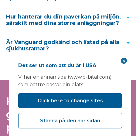
inom detta område. Vårt projektteam kan
inkludera en specialistplaneringskonsult för att
Hur hanterar du din påverkan på miljön,
stödja kunder med planeringsinlämning och
särskilt med dina större anläggningar?
godkännandeprocess, detta är ofta fallet med vår
nyckelfärdiga lösningar
. Vår konsult kommer att
engagera sig i förplaneringsdiskussioner med den
Är Vanguard godkänd och listad på alla
relevanta lokala myndigheten för att säkerställa
helhetslösning
sjukhusramar?
att deras krav förstås väl, detta minimerar
Komma i kontakt
ramavtal att
förseningar i att bevilja bygglov.
Det ser ut som att du är i USA
upphandla
Vårt team diskuterar gärna detta med dig.
Vi har en annan sida (www.q-bital.com)
Komma i kontakt
som bättre passar din plats
Håll dig informerad -
Click here to change sites
Komma i kontakt
gå med i vår e-
Stanna på den här sidan
postlista
Vårt mål är att vara nettokoldioxidnoll för scope 1 &
2-utsläpp i slutet av 2023, och för scope 3 till 2035;