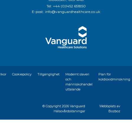
Tel:
+44 (0)1452 651850
E-post:
info@vanguardhealthcare.co.uk
llkor
Cookiepolicy
Tillgänglighet
Modernt slaveri
Plan för
och
koldioxidminskning
människohandel
uttalande
© Copyright
2026 Vanguard
Webbplats av
Hälsovårdslösningar
Bozboz