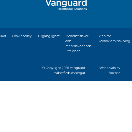
llkor
Cookiepolicy
Tillgänglighet
Modernt slaveri
Plan för
och
koldioxidminskning
människohandel
uttalande
© Copyright
2026 Vanguard
Webbplats av
Hälsovårdslösningar
Bozboz