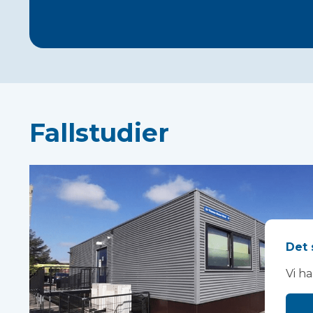
Fallstudier
Det 
Vi h