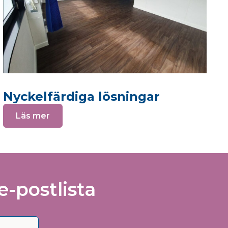
g
Nyckelfärdiga lösningar
Läs mer
e-postlista