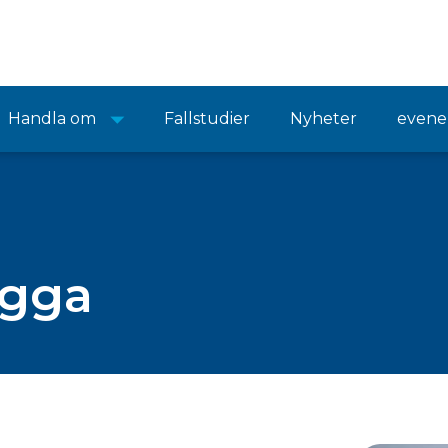
Handla om
Fallstudier
Nyheter
even
ygga