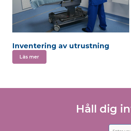
Inventering av utrustning
Läs mer
Håll dig i