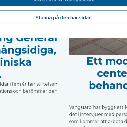
Stanna på den här sidan
ng med 18
ng General
ångsidiga,
Ett mod
liniska
cente
.
behand
ar i fem år har stiftelsen
utions och berömmer den
Vanguard har byggt ett l
det i intervjuer med perso
som kommer att arbeta d