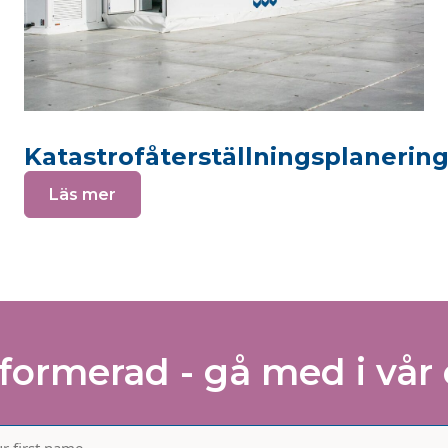
Katastrofåterställningsplanerin
Läs mer
nformerad - gå med i vår 