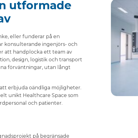
n utformade
av
nke, eller funderar på en
r konsulterande ingenjörs- och
er att handplocka ett team av
on, design, logistik och transport
dina förväntningar, utan långt
att erbjuda oändliga möjligheter.
 helt unikt Healthcare Space som
rdpersonal och patienter.
:
yggnadsprojekt på begränsade