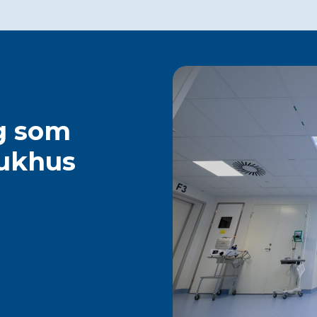
ng som
jukhus