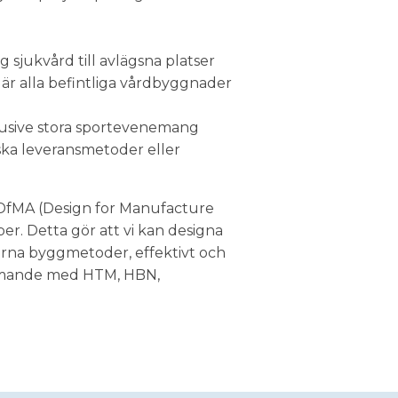
g sjukvård till avlägsna platser
där alla befintliga vårdbyggnader
lusive stora sportevenemang
rgiska leveransmetoder eller
DfMA (Design for Manufacture
r. Detta gör att vi kan designa
na byggmetoder, effektivt och
ämmande med HTM, HBN,