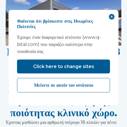
Φαίνεται ότι βρίσκεστε στις Ηνωμένες
Πολιτείες
Έχουμε έναν διαφορετικό ιστότοπο (www.q-
bital.com) που ταιριάζει καλύτερα στην
Μια αρθρωτή πτέρυγα 18
τοποθεσία σας
κλινών καλύπτει την
Click here to change sites
ανάγκη του Γενικού
Νοσοκομείου Kettering
Μείνετε σε αυτόν τον ιστότοπο
για ευέλικτο, υψηλής
ποιότητας κλινικό χώρο.
Έχοντας μισθώσει μια αρθρωτή πτέρυγα 18 κλινών για πέντε