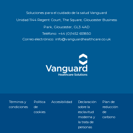
Soluciones para el cuidado de la salud Vanguard
Unidad 1144 Regent Court, The Square, Gloucester Business
Park, Gloucester, GL3 4AD
Teléfono:
+44 (0)1452 651850
Correo electrónico:
info@vanguardhealthcare.co.uk
Términos y
Política
Accesibilidad
Declaración
Plan de
condiciones
de
sobre la
reducción
cookies
esclavitud
de
moderna y
carbono
la trata de
personas