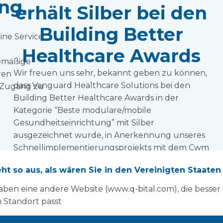
ng.
erhält Silber bei den
Building Better
ine Service
Healthcare Awards
nemäßige
Wir freuen uns sehr, bekannt geben zu können,
ren
dass Vanguard Healthcare Solutions bei den
 Zugang zu
Building Better Healthcare Awards in der
Kategorie “Beste modulare/mobile
Gesundheitseinrichtung” mit Silber
ausgezeichnet wurde, in Anerkennung unseres
Schnellimplementierungsprojekts mit dem Cwm
Taf Morgannwg University Health Board (CTM
eht so aus, als wären Sie in den Vereinigten Staaten
UHB).
Weiterlesen
aben eine andere Website (www.q-bital.com), die besser
 Standort passt