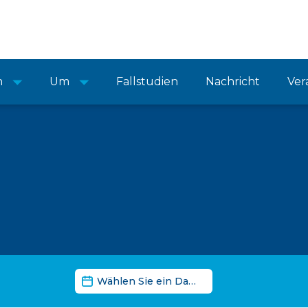
n
Um
Fallstudien
Nachricht
Ver
Nachrichten-Datumsfilter
Datum