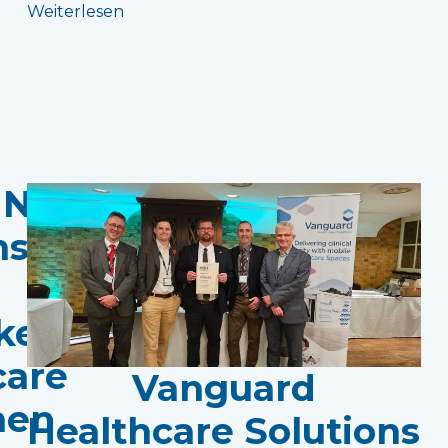
Weiterlesen
 NHS-
stes
keiten
care
Vanguard
nen
Healthcare Solutions