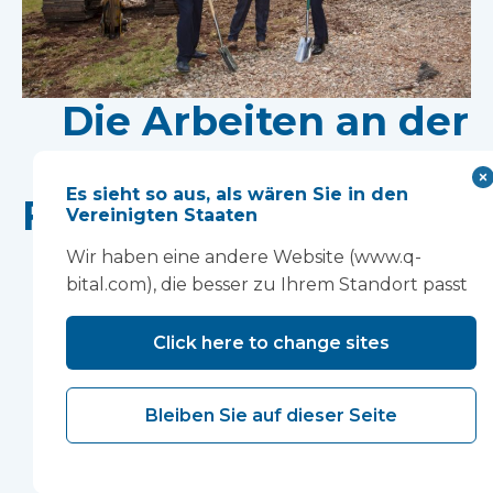
Die Arbeiten an der
neuen
Es sieht so aus, als wären Sie in den
Forschungseinrichtun
Vereinigten Staaten
auf dem Gelände des
Wir haben eine andere Website (www.q-
bital.com), die besser zu Ihrem Standort passt
Wonford House des
Click here to change sites
Devon NHS
Partnership Trust
Bleiben Sie auf dieser Seite
haben begonnen.
Die modulare Bauweise wird die Errichtung einer