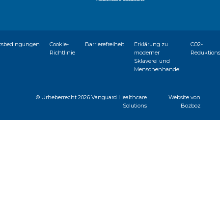
tsbedingungen
Cookie-
Barrierefreiheit
Erklärung zu
CO2-
Richtlinie
moderner
Reduktion
Sklaverei und
Menschenhandel
© Urheberrecht
2026 Vanguard Healthcare
Website von
Solutions
Bozboz