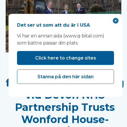
Det ser ut som att du är i USA
Vi har en annan sida (www.q-bital.com)
som bättre passar din plats
Arbetet påbörjas på
Click here to change sites
ny
Stanna på den här sidan
forskningsanläggning
vid Devon NHS
Partnership Trusts
Wonford House-