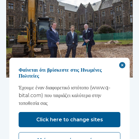
Φαίνεται ότι βρίσκεστε στις Ηνωμένες
Πολιτείες
Ξεκινούν οι εργασίες για
Έχουμε έναν διαφορετικό ιστότοπο (www.q-
τη νέα ερευνητική
bital.com) που ταιριάζει καλύτερα στην
τοποθεσία σας
εγκατάσταση στο χώρο
Click here to change sites
Wonford House του
Devon NHS